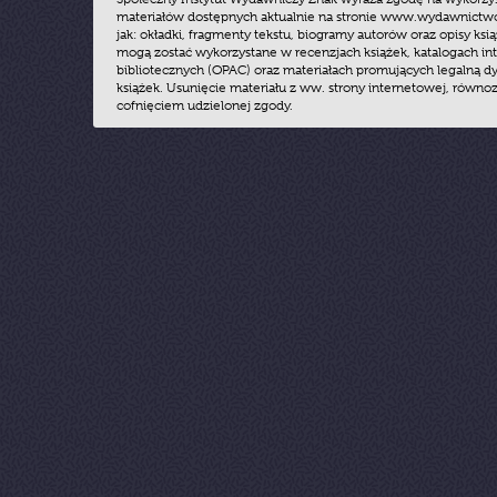
materiałów dostępnych aktualnie na stronie www.wydawnictwoz
jak: okładki, fragmenty tekstu, biogramy autorów oraz opisy ksią
mogą zostać wykorzystane w recenzjach książek, katalogach i
bibliotecznych (OPAC) oraz materiałach promujących legalną dy
książek. Usunięcie materiału z ww. strony internetowej, równoz
cofnięciem udzielonej zgody.