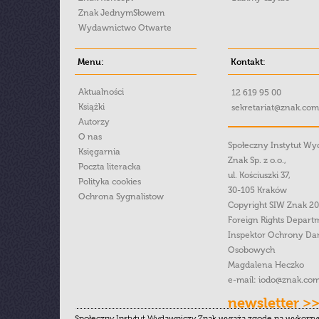
Znak JednymSłowem
Wydawnictwo Otwarte
Menu:
Kontakt:
Aktualności
12 619 95 00
Książki
sekretariat@znak.com
Autorzy
O nas
Społeczny Instytut W
Księgarnia
Znak Sp. z o.o.,
Poczta literacka
ul. Kościuszki 37,
Polityka cookies
30-105 Kraków
Ochrona Sygnalistow
Copyright SIW Znak 2
Foreign Rights Depart
Inspektor Ochrony Da
Osobowych
Magdalena Heczko
e-mail:
iodo@znak.com
newsletter >
Społeczny Instytut Wydawniczy Znak wyraża zgodę na wykorzy