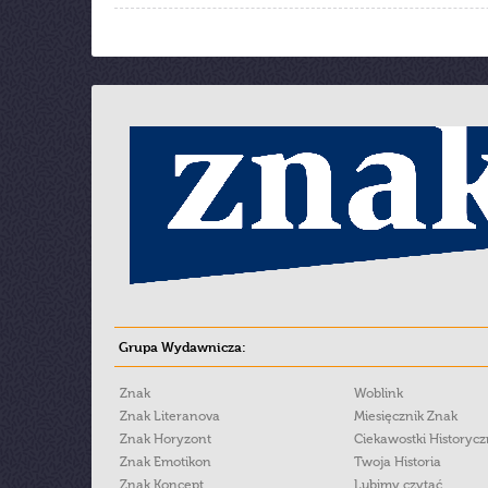
Grupa Wydawnicza:
Znak
Woblink
Znak Literanova
Miesięcznik Znak
Znak Horyzont
Ciekawostki Historyc
Znak Emotikon
Twoja Historia
Znak Koncept
Lubimy czytać