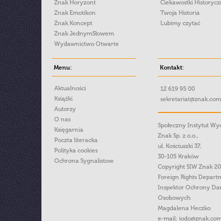
Znak Horyzont
Ciekawostki Historyc
Znak Emotikon
Twoja Historia
Znak Koncept
Lubimy czytać
Znak JednymSłowem
Wydawnictwo Otwarte
Menu:
Kontakt:
Aktualności
12 619 95 00
Książki
sekretariat@znak.com
Autorzy
O nas
Społeczny Instytut W
Księgarnia
Znak Sp. z o.o.,
Poczta literacka
ul. Kościuszki 37,
Polityka cookies
30-105 Kraków
Ochrona Sygnalistow
Copyright SIW Znak 2
Foreign Rights Depart
Inspektor Ochrony Da
Osobowych
Magdalena Heczko
e-mail:
iodo@znak.com