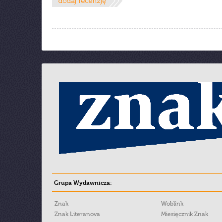
Grupa Wydawnicza:
Znak
Woblink
Znak Literanova
Miesięcznik Znak