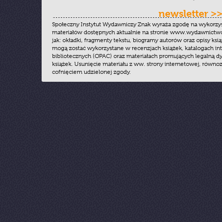
newsletter >
Społeczny Instytut Wydawniczy Znak wyraża zgodę na wykorzy
materiałów dostępnych aktualnie na stronie www.wydawnictwoz
jak: okładki, fragmenty tekstu, biogramy autorów oraz opisy ksią
mogą zostać wykorzystane w recenzjach książek, katalogach i
bibliotecznych (OPAC) oraz materiałach promujących legalną dy
książek. Usunięcie materiału z ww. strony internetowej, równoz
cofnięciem udzielonej zgody.