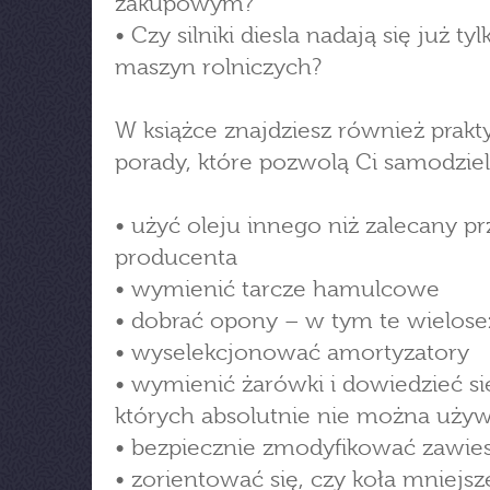
zakupowym?
• Czy silniki diesla nadają się już ty
maszyn rolniczych?
W książce znajdziesz również prakt
porady, które pozwolą Ci samodziel
• użyć oleju innego niż zalecany pr
producenta
• wymienić tarcze hamulcowe
• dobrać opony – w tym te wielo
• wyselekcjonować amortyzatory
• wymienić żarówki i dowiedzieć si
których absolutnie nie można uży
• bezpiecznie zmodyfikować zawie
• zorientować się, czy koła mniejsz