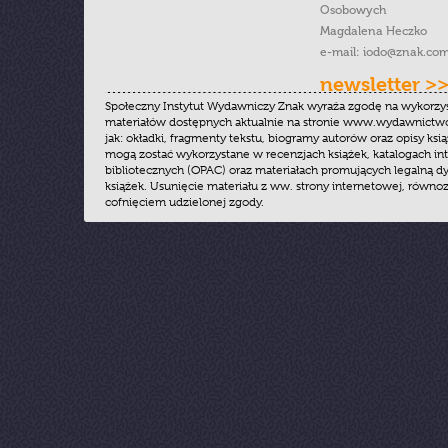
Osobowych
Magdalena Heczko
e-mail:
iodo@znak.com
newsletter >
Społeczny Instytut Wydawniczy Znak wyraża zgodę na wykorzy
materiałów dostępnych aktualnie na stronie www.wydawnictwoz
jak: okładki, fragmenty tekstu, biogramy autorów oraz opisy ksią
mogą zostać wykorzystane w recenzjach książek, katalogach i
bibliotecznych (OPAC) oraz materiałach promujących legalną dy
książek. Usunięcie materiału z ww. strony internetowej, równoz
cofnięciem udzielonej zgody.