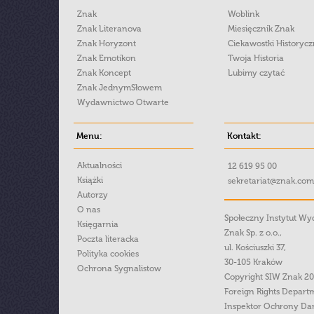
Znak
Woblink
Znak Literanova
Miesięcznik Znak
Znak Horyzont
Ciekawostki Historyc
Znak Emotikon
Twoja Historia
Znak Koncept
Lubimy czytać
Znak JednymSłowem
Wydawnictwo Otwarte
Menu:
Kontakt:
Aktualności
12 619 95 00
Książki
sekretariat@znak.com
Autorzy
O nas
Społeczny Instytut W
Księgarnia
Znak Sp. z o.o.,
Poczta literacka
ul. Kościuszki 37,
Polityka cookies
30-105 Kraków
Ochrona Sygnalistow
Copyright SIW Znak 2
Foreign Rights Depart
Inspektor Ochrony Da