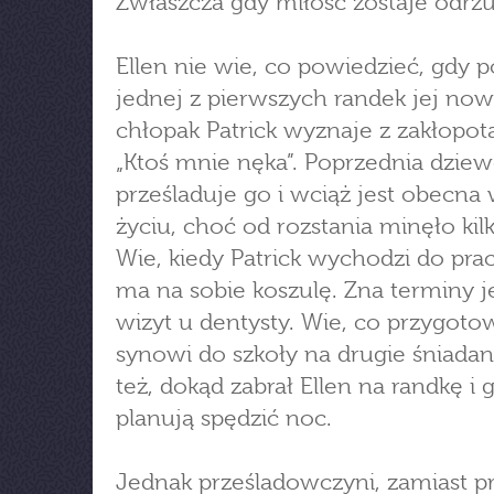
Zwłaszcza gdy miłość zostaje odrz
Ellen nie wie, co powiedzieć, gdy 
jednej z pierwszych randek jej no
chłopak Patrick wyznaje z zakłopo
„Ktoś mnie nęka”. Poprzednia dzie
prześladuje go i wciąż jest obecna
życiu, choć od rozstania minęło kilka
Wie, kiedy Patrick wychodzi do prac
ma na sobie koszulę. Zna terminy 
wizyt u dentysty. Wie, co przygoto
synowi do szkoły na drugie śniadan
też, dokąd zabrał Ellen na randkę i 
planują spędzić noc.
Jednak prześladowczyni, zamiast p