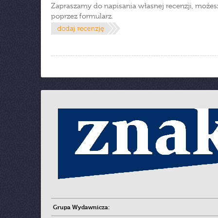
Zapraszamy do napisania własnej recenzji, możes
poprzez formularz.
Grupa Wydawnicza: