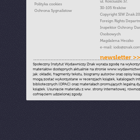
ul. Kościuszki 37,
Polityka cookies
30-105 Kraków
Ochrona Sygnalistow
Copyright SIW Znak 2
Foreign Rights Depart
Inspektor Ochrony Da
Osobowych
Magdalena Heczko
e-mail:
iodo@znak.com
newsletter >
Społeczny Instytut Wydawniczy Znak wyraża zgodę na wykorzy
materiałów dostępnych aktualnie na stronie www.wydawnictwoz
jak: okładki, fragmenty tekstu, biogramy autorów oraz opisy ksią
mogą zostać wykorzystane w recenzjach książek, katalogach i
bibliotecznych (OPAC) oraz materiałach promujących legalną dy
książek. Usunięcie materiału z ww. strony internetowej, równoz
cofnięciem udzielonej zgody.