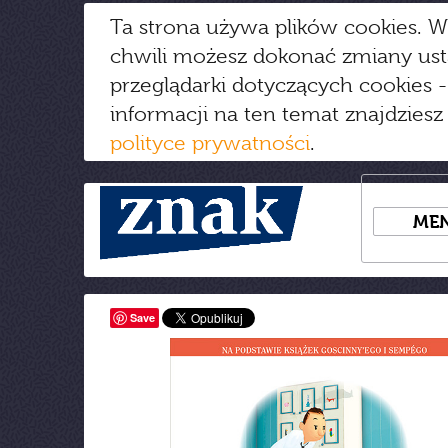
Ta strona używa plików cookies. W
chwili możesz dokonać zmiany us
przeglądarki dotyczących cookies
-
informacji na ten temat znajdziesz
polityce prywatności
.
ME
Save