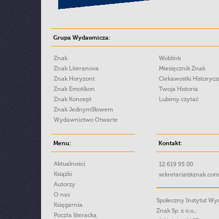
Grupa Wydawnicza:
Znak
Woblink
Znak Literanova
Miesięcznik Znak
Znak Horyzont
Ciekawostki Historyc
Znak Emotikon
Twoja Historia
Znak Koncept
Lubimy czytać
Znak JednymSłowem
Wydawnictwo Otwarte
Menu:
Kontakt:
Aktualności
12 619 95 00
Książki
sekretariat@znak.com
Autorzy
O nas
Społeczny Instytut W
Księgarnia
Znak Sp. z o.o.,
Poczta literacka