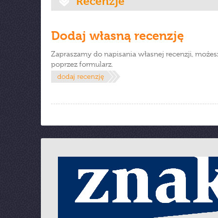
Recenzje
Dodaj własną recenzję
Zapraszamy do napisania własnej recenzji, możes
poprzez formularz.