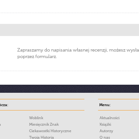
Zapraszamy do napisania własnej recenzji, możesz wysła
poprzez formularz.
cza:
Menu:
Woblink
Aktualności
a
Miesięcznik Znak
Książki
Ciekawostki Historyczne
Autorzy
Twoja Historia
O nas