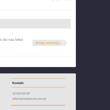
ć do nas tekst
Kontakt:
12 619 95 00
sekretariat@znak.com.pl