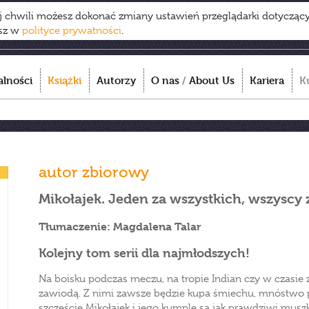
ej chwili możesz dokonać zmiany ustawień przeglądarki dotycząc
esz w
polityce prywatności
.
alności
Książki
Autorzy
O nas
/
About Us
Kariera
K
autor zbiorowy
Mikołajek. Jeden za wszystkich, wszyscy 
Tłumaczenie: Magdalena Talar
Kolejny tom serii dla najmłodszych!
Na boisku podczas meczu, na tropie Indian czy w czasie
zawiodą. Z nimi zawsze będzie kupa śmiechu, mnóstwo pr
szczęście Mikołajek i jego kumple są jak prawdziwi musz