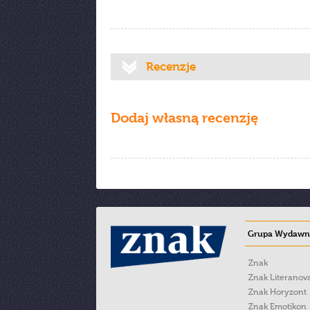
Recenzje
Dodaj własną recenzję
Grupa Wydawni
Znak
Znak Literanov
Znak Horyzont
Znak Emotikon