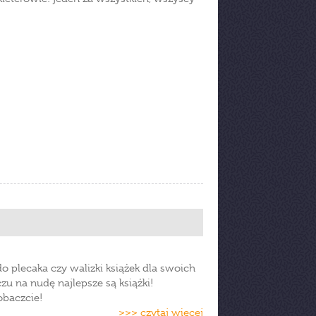
plecaka czy walizki książek dla swoich
u na nudę najlepsze są książki!
obaczcie!
>>> czytaj więcej