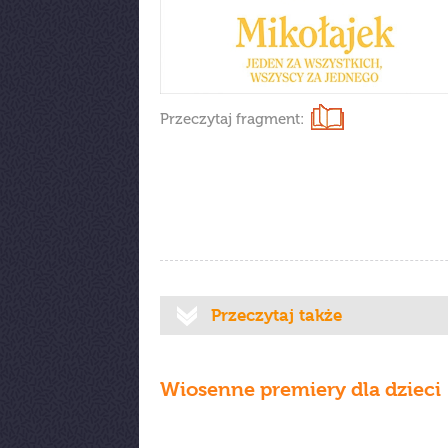
Przeczytaj fragment:
Przeczytaj także
Wiosenne premiery dla dzieci