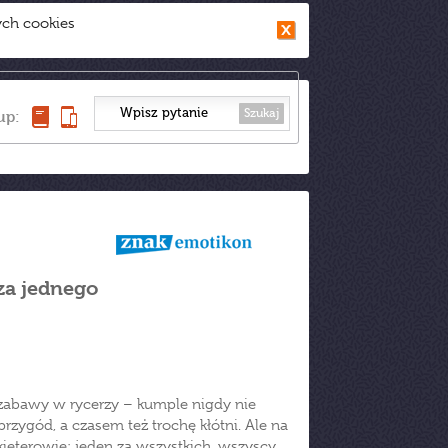
ych cookies
Szukaj
up:
za jednego
 zabawy w rycerzy – kumple nigdy nie
zygód, a czasem też trochę kłótni. Ale na
kieterowie: jeden za wszystkich, wszyscy