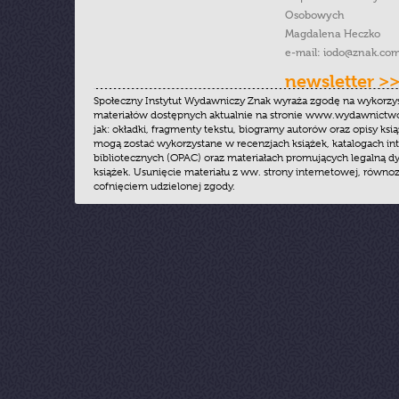
Osobowych
Magdalena Heczko
e-mail:
iodo@znak.com
newsletter >
Społeczny Instytut Wydawniczy Znak wyraża zgodę na wykorzy
materiałów dostępnych aktualnie na stronie www.wydawnictwoz
jak: okładki, fragmenty tekstu, biogramy autorów oraz opisy ksią
mogą zostać wykorzystane w recenzjach książek, katalogach i
bibliotecznych (OPAC) oraz materiałach promujących legalną dy
książek. Usunięcie materiału z ww. strony internetowej, równoz
cofnięciem udzielonej zgody.