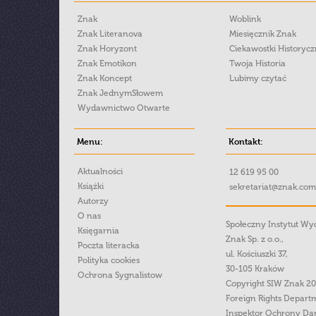
Znak
Woblink
Znak Literanova
Miesięcznik Znak
Znak Horyzont
Ciekawostki Historyc
Znak Emotikon
Twoja Historia
Znak Koncept
Lubimy czytać
Znak JednymSłowem
Wydawnictwo Otwarte
Menu:
Kontakt:
Aktualności
12 619 95 00
Książki
sekretariat@znak.com
Autorzy
O nas
Społeczny Instytut W
Księgarnia
Znak Sp. z o.o.,
Poczta literacka
ul. Kościuszki 37,
Polityka cookies
30-105 Kraków
Ochrona Sygnalistow
Copyright SIW Znak 2
Foreign Rights Depart
Inspektor Ochrony Da