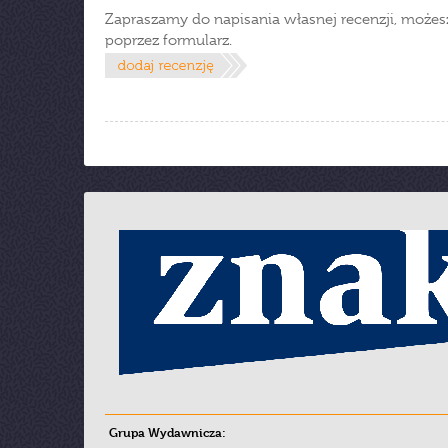
Zapraszamy do napisania własnej recenzji, możes
poprzez formularz.
Grupa Wydawnicza: