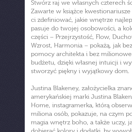
Stwórz raj we własnych czterech ś
Zawarte w książce kwestionariusz
ci zdefiniować, jakie wnętrze najlep
pasuje do twojej osobowości, a kol
części – Przejrzystość, Flow, Duch
Wzrost, Harmonia – pokażą, jak be
pomocy architekta i bez milionow
budżetu, dzięki własnej intuicji i w
stworzyć piękny i wyjątkowy dom.
Justina Blakeney, założycielka znan
amerykańskiej marki Justina Blake
Home, instagramerka, którą obserw
miliona osób, pokazuje, na czym p
magia wnętrz boho, a także uczy, j
dobierać kolory i dodatki, by wywo