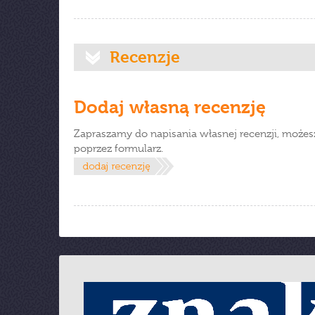
Recenzje
Dodaj własną recenzję
Zapraszamy do napisania własnej recenzji, możes
poprzez formularz.