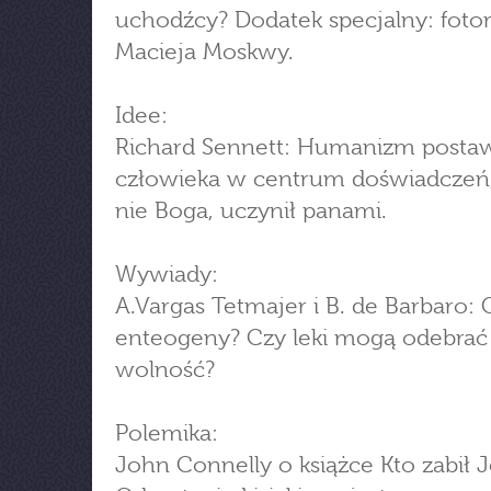
uchodźcy? Dodatek specjalny: foto
Macieja Moskwy.
Idee:
Richard Sennett: Humanizm postaw
człowieka w centrum doświadczeń, 
nie Boga, uczynił panami.
Wywiady:
A.Vargas Tetmajer i B. de Barbaro:
enteogeny? Czy leki mogą odebra
wolność?
Polemika:
John Connelly o książce Kto zabił J