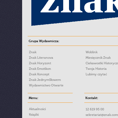
Grupa Wydawnicza:
Znak
Woblink
Znak Literanova
Miesięcznik Znak
Znak Horyzont
Ciekawostki Historyc
Znak Emotikon
Twoja Historia
Znak Koncept
Lubimy czytać
Znak JednymSłowem
Wydawnictwo Otwarte
Menu:
Kontakt:
Aktualności
12 619 95 00
Książki
sekretariat@znak.com