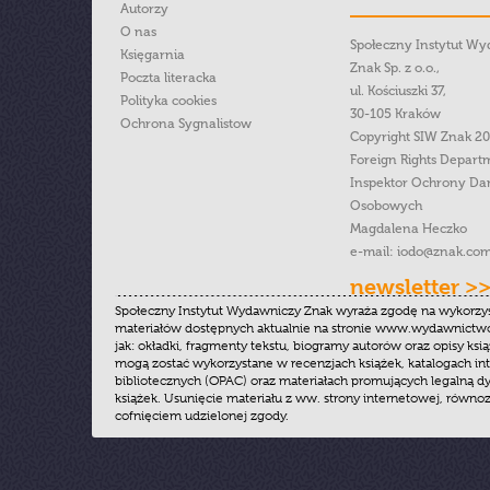
Autorzy
O nas
Społeczny Instytut W
Księgarnia
Znak Sp. z o.o.,
Poczta literacka
ul. Kościuszki 37,
Polityka cookies
30-105 Kraków
Ochrona Sygnalistow
Copyright SIW Znak 2
Foreign Rights Depart
Inspektor Ochrony Da
Osobowych
Magdalena Heczko
e-mail:
iodo@znak.com
newsletter >
Społeczny Instytut Wydawniczy Znak wyraża zgodę na wykorzy
materiałów dostępnych aktualnie na stronie www.wydawnictwoz
jak: okładki, fragmenty tekstu, biogramy autorów oraz opisy ksią
mogą zostać wykorzystane w recenzjach książek, katalogach i
bibliotecznych (OPAC) oraz materiałach promujących legalną dy
książek. Usunięcie materiału z ww. strony internetowej, równoz
cofnięciem udzielonej zgody.