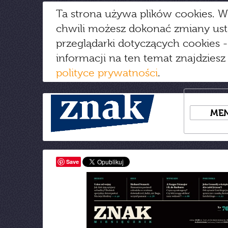
Ta strona używa plików cookies. W
chwili możesz dokonać zmiany us
przeglądarki dotyczących cookies
-
informacji na ten temat znajdziesz
polityce prywatności
.
ME
Save