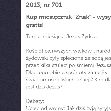
2013, nr 701
Kup miesięcznik "Znak" - wysy
gratis!
Temat miesiąca: Jezus Żydów
Kościół pierwszych wieków i naród
żydowski były splecione ze sobą je
przez kilka stuleci po śmierci Jezusa
Dlaczego obie wspólnoty zatraciły
świadomość bliskich relacji? Kim d
jest dziś Jezus?
Debaty:
Uciec od wojny: Jak dziś żyją syryj