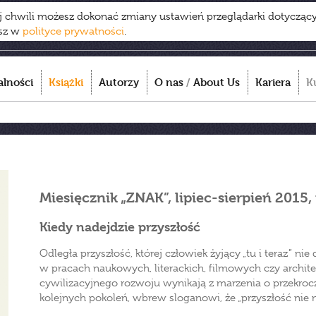
ej chwili możesz dokonać zmiany ustawień przeglądarki dotycząc
esz w
polityce prywatności
.
alności
Książki
Autorzy
O nas
/
About Us
Kariera
K
Miesięcznik „ZNAK”, lipiec-sierpień 2015,
Kiedy nadejdzie przyszłość
Odległa przyszłość, której człowiek żyjący „tu i teraz” n
w pracach naukowych, literackich, filmowych czy archite
cywilizacyjnego rozwoju wynikają z marzenia o przekroc
kolejnych pokoleń, wbrew sloganowi, że „przyszłość nie n