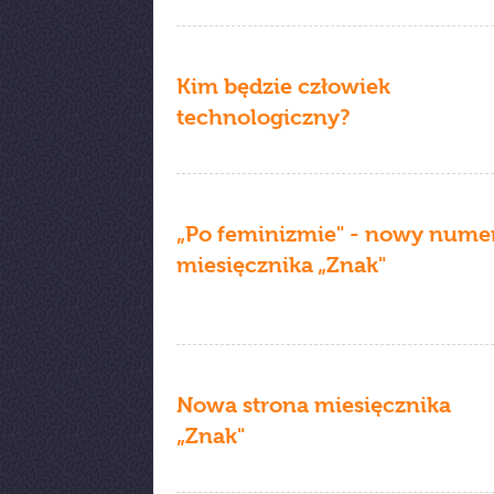
Kim będzie człowiek
technologiczny?
„Po feminizmie" - nowy nume
miesięcznika „Znak"
Nowa strona miesięcznika
„Znak"