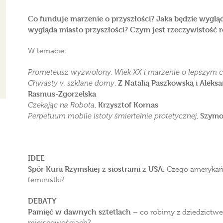
Co funduje marzenie o przyszłości? Jaka będzie wyglą
wygląda miasto przyszłości? Czym jest rzeczywistość 
W temacie:
Prometeusz wyzwolony. Wiek XX i marzenie o lepszym 
Z Natalią Paszkowską i Alek
Chwasty v. szklane domy
,
Rasmus-Zgorzelska
Krzysztof Kornas
Czekając na Robota
,
Szymo
Perpetuum mobile istoty śmiertelnie protetycznej
,
IDEE
Spór Kurii Rzymskiej z siostrami z USA.
Czego amerykańs
feministki?
DEBATY
Pamięć w dawnych sztetlach
– co robimy z dziedzict
miejscowościach?