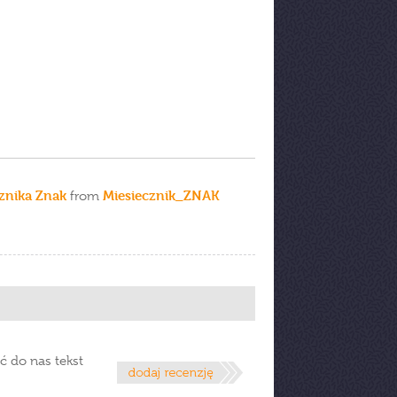
znika Znak
Miesiecznik_ZNAK
from
ć do nas tekst