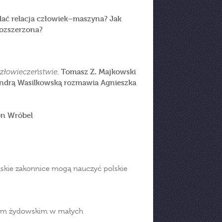
dać relacja człowiek–maszyna? Jak
rozszerzona?
Tomasz Z. Majkowski
człowieczeństwie
,
sandrą Wasilkowską rozmawia Agnieszka
n Wróbel
kie zakonnice mogą nauczyć polskie
wem żydowskim w małych