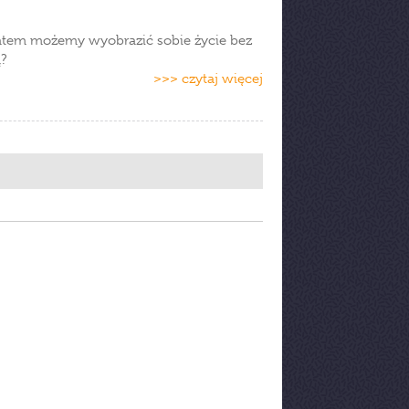
 zatem możemy wyobrazić sobie życie bez
?
>>> czytaj więcej