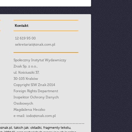
Kontakt:
12 619 95 00
sekretariat@znak.com.pl
Społeczny Instytut Wydawniczy
Znak Sp. z o.o.,
ul. Kościuszki 37,
30-105 Kraków
Copyright SIW Znak 2014
Foreign Rights Department
Inspektor Ochrony Danych
Osobowych
Magdalena Heczko
e-mail:
iodo@znak.com.pl
.pl, takich jak: okładki, fragmenty tekstu,