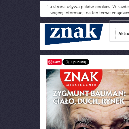
Ta strona używa plików cookies. W każd
- więcej informacji na ten temat znajdzi
Aktu
Save