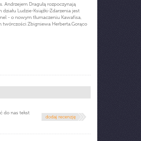
ks. Andrzejem Dragułą rozpoczynają
działu Ludzie-Książki-Zdarzenia jest
ehnel - o nowym tłumaczeniu Kawafisa,
h twórczości Zbigniewa Herberta.Gorąco
ć do nas tekst