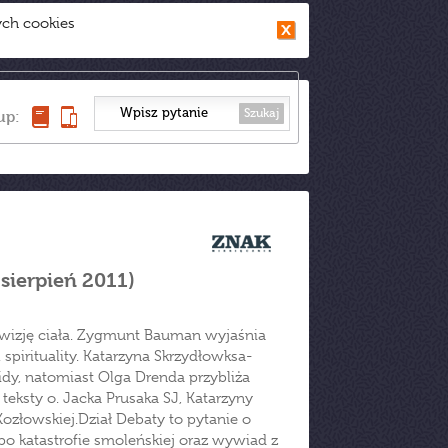
ych cookies
Szukaj
up:
sierpień 2011)
izję ciała. Zygmunt Bauman wyjaśnia
spirituality. Katarzyna Skrzydłowksa-
lidy, natomiast Olga Drenda przybliża
teksty o. Jacka Prusaka SJ, Katarzyny
Kozłowskiej.Dział Debaty to pytanie o
 po katastrofie smoleńskiej oraz wywiad z