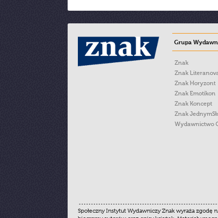
Grupa Wydawni
Znak
Znak Literanov
Znak Horyzont
Znak Emotikon
Znak Koncept
Znak JednymS
Wydawnictwo 
Społeczny Instytut Wydawniczy Znak wyraża zgodę na