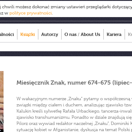
ej chwili możesz dokonać zmiany ustawień przeglądarki dotycząc
esz w
polityce prywatności
.
alności
Książki
Autorzy
O nas
/
About Us
Kariera
K
Miesięcznik Znak, numer 674-675 (lipiec-
W wakacyjnym numerze „Znaku” pytamy o współczesną w
związki między ciałem i duchem, analizując zjawisko tzw. 
Kalukin kreśli sylwetkę Rafała Urbackiego, tancerza-inwa
zjawisko transhumanizmu. Ponadto w dziale znajdują się 
Pilorz oraz wywiad redaktor naczelnej „Znaku”, Dominiki 
sytuację kobiet w Afganistanie, dyskusja na temat Polski