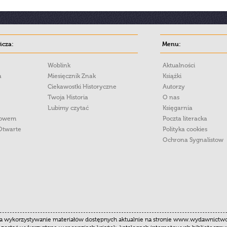
cza:
Menu:
Woblink
Aktualności
a
Miesięcznik Znak
Książki
Ciekawostki Historyczne
Autorzy
Twoja Historia
O nas
Lubimy czytać
Księgarnia
łowem
Poczta literacka
Otwarte
Polityka cookies
Ochrona Sygnalistow
 wykorzystywanie materiałów dostępnych aktualnie na stronie www.wydawnictwoznak