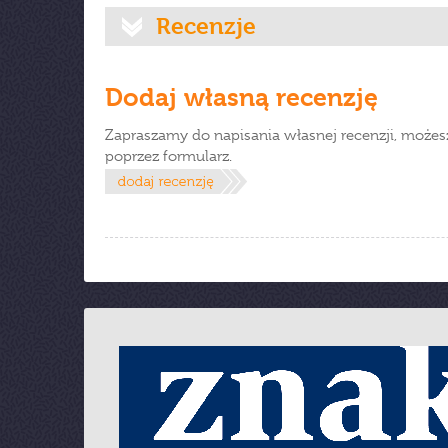
Recenzje
Dodaj własną recenzję
Zapraszamy do napisania własnej recenzji, możes
poprzez formularz.