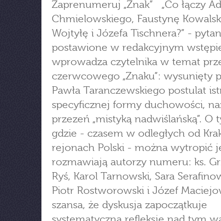
Zaprenumeruj „Znak” „Co łączy A
Chmielowskiego, Faustynę Kowalską
Wojtyłę i Józefa Tischnera?” - pytan
postawione w redakcyjnym wstępi
wprowadza czytelnika w temat pr
czerwcowego „Znaku”: wysunięty p
Pawła Taranczewskiego postulat ist
specyficznej formy duchowości, n
przezeń „mistyką nadwiślańską”. O 
gdzie - czasem w odległych od Kr
rejonach Polski - można wytropić je
rozmawiają autorzy numeru: ks. G
Ryś, Karol Tarnowski, Sara Serafinow
Piotr Rostworowski i Józef Maciejow
szansa, że dyskusja zapoczątkuje
systematyczną refleksję nad tym 