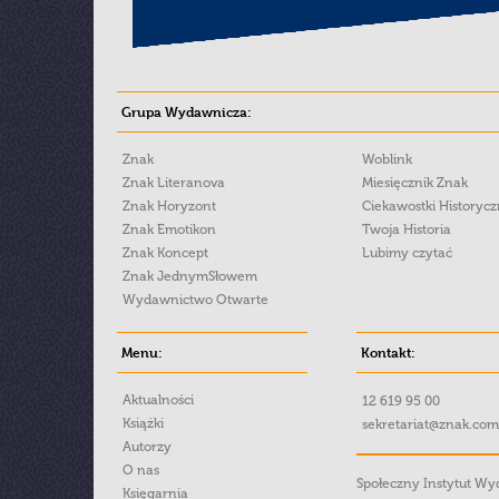
Grupa Wydawnicza:
Znak
Woblink
Znak Literanova
Miesięcznik Znak
Znak Horyzont
Ciekawostki Historyc
Znak Emotikon
Twoja Historia
Znak Koncept
Lubimy czytać
Znak JednymSłowem
Wydawnictwo Otwarte
Menu:
Kontakt:
Aktualności
12 619 95 00
Książki
sekretariat@znak.com
Autorzy
O nas
Społeczny Instytut W
Księgarnia