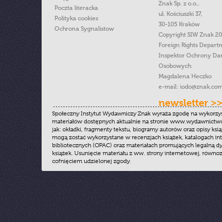
Znak Sp. z o.o.,
Poczta literacka
ul. Kościuszki 37,
Polityka cookies
30-105 Kraków
Ochrona Sygnalistow
Copyright SIW Znak 2
Foreign Rights Depart
Inspektor Ochrony Da
Osobowych
Magdalena Heczko
e-mail:
iodo@znak.com
newsletter >
Społeczny Instytut Wydawniczy Znak wyraża zgodę na wykorzy
materiałów dostępnych aktualnie na stronie www.wydawnictwoz
jak: okładki, fragmenty tekstu, biogramy autorów oraz opisy ksią
mogą zostać wykorzystane w recenzjach książek, katalogach i
bibliotecznych (OPAC) oraz materiałach promujących legalną dy
książek. Usunięcie materiału z ww. strony internetowej, równoz
cofnięciem udzielonej zgody.