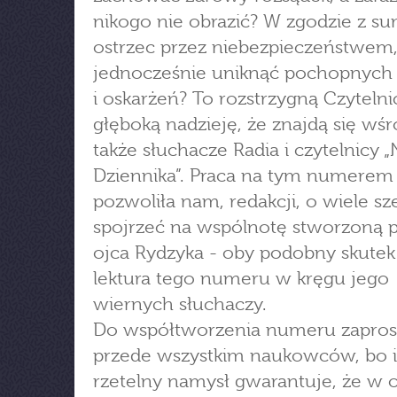
nikogo nie obrazić? W zgodzie z s
ostrzec przez niebezpieczeństwem,
jednocześnie uniknąć pochopnych
i oskarżeń? To rozstrzygną Czyteln
głęboką nadzieję, że znajdą się wśr
także słuchacze Radia i czytelnicy 
Dziennika”. Praca na tym numerem
pozwoliła nam, redakcji, o wiele sz
spojrzeć na wspólnotę stworzoną 
ojca Rydzyka - oby podobny skutek
lektura tego numeru w kręgu jego
wiernych słuchaczy.
Do współtworzenia numeru zapros
przede wszystkim naukowców, bo 
rzetelny namysł gwarantuje, że w o