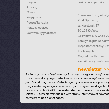
Książki
sekretariat@znak.com
Autorzy
O nas
Społeczny Instytut W
Księgarnia
Znak Sp. z o.o.,
Poczta literacka
ul. Kościuszki 37,
Polityka cookies
30-105 Kraków
Ochrona Sygnalistow
Copyright SIW Znak 2
Foreign Rights Depart
Inspektor Ochrony Da
Osobowych
Magdalena Heczko
e-mail:
iodo@znak.com
newsletter >
Społeczny Instytut Wydawniczy Znak wyraża zgodę na wykorzy
materiałów dostępnych aktualnie na stronie www.wydawnictwoz
jak: okładki, fragmenty tekstu, biogramy autorów oraz opisy ksią
mogą zostać wykorzystane w recenzjach książek, katalogach i
bibliotecznych (OPAC) oraz materiałach promujących legalną dy
książek. Usunięcie materiału z ww. strony internetowej, równoz
cofnięciem udzielonej zgody.