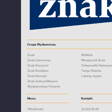
Grupa Wydawnicza:
Znak
Woblink
Znak Literanova
Miesięcznik Znak
Znak Horyzont
Ciekawostki Historyc
Znak Emotikon
Twoja Historia
Znak Koncept
Lubimy czytać
Znak JednymSłowem
Wydawnictwo Otwarte
Menu:
Kontakt:
Aktualności
12 619 95 00