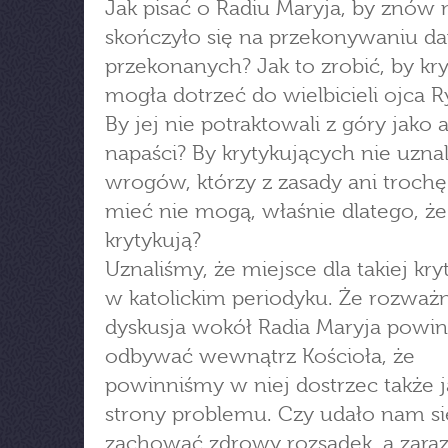
Jak pisać o Radiu Maryja, by znów 
skończyło się na przekonywaniu d
przekonanych? Jak to zrobić, by kr
mogła dotrzeć do wielbicieli ojca 
By jej nie potraktowali z góry jako a
napaści? By krytykujących nie uznal
wrogów, którzy z zasady ani trochę 
mieć nie mogą, właśnie dlatego, że
krytykują?
Uznaliśmy, że miejsce dla takiej kryt
w katolickim periodyku. Że rozważ
dyskusja wokół Radia Maryja powin
odbywać wewnątrz Kościoła, że
powinniśmy w niej dostrzec także 
strony problemu. Czy udało nam si
zachować zdrowy rozsądek, a zar