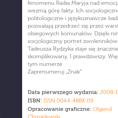
fenomenu Radia Maryja nad emoc
wezmą górę fakty. Ich socjologiczn
politologiczne i językoznawcze bad
pozwalają przedrzeć się przez war
obiegowych komunałów. Dzięki ni
socjologiczny portret zwolenników
Tadeusza Rydzyka staje się znacznie
skomplikowany. I prawdziwszy. Wię
tym numerze
Zaprenumeruj „Znak”
Data pierwszego wydania:
2008-
ISBN:
ISSN 0044-488X 09
Opracowanie graficzne:
Olgierd
Chmielewski