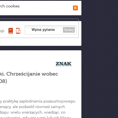
ych cookies
Szukaj
up:
ki. Chrześcijanie wobec
08)
cy praktykę zapłodnienia pozaustrojowego,
erzący, ale podzielił również samych
dzaju: wielu wierzących, wiedząc, co
nie wówczas, gdy oni sami lub ich bliscy