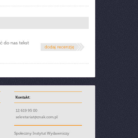
ć do nas tekst
Kontakt:
12 619 95 00
sekretariat@znak.com.pl
Społeczny Instytut Wydawniczy