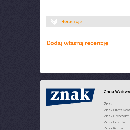
Recenzje
Dodaj własną recenzję
Grupa Wydawni
Znak
Znak Literanov
Znak Horyzont
Znak Emotikon
Znak Koncept