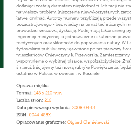
dotknięci zostają dramatem niepłodności. Ich racji nie s
największy problem (niszczenie niewykorzystanych zarod
łatwe, ominąć. Autorzy numeru przybliżają przede wszy
pozaustrojowego - bez wiedzy na temat technicznych m
prowadzić rzeczową dyskusję. Podejmują także szereg pyt
ingerencji medycznej, o jednoznaczne i skuteczne prawo,
medycznych oraz skłonność do poprawiania natury. W tle
żydowskimi publikujemy ujawnione po raz pierwszy świ
mieszkańców Gniewczyny k. Przeworska. Zamieszczamy równ
wspomnienie o wybitnej pisarce, współzałożycielce „Znak
śmierci. Inicjujemy też nową rubrykę Powiększenia: będz
ostatnio w Polsce, w świecie i w Kościele.
Oprawa miękka
Format:
148 x 210 mm
Liczba stron:
216
Data pierwszego wydania:
2008-04-01
ISBN:
0044-488X
Opracowanie graficzne:
Olgierd Chmielewski