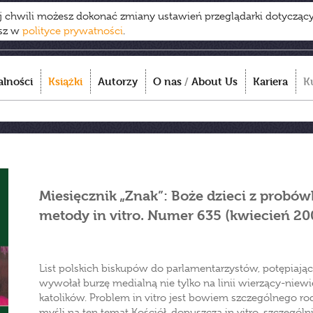
ej chwili możesz dokonać zmiany ustawień przeglądarki dotycząc
esz w
polityce prywatności
.
alności
Książki
Autorzy
O nas
/
About Us
Kariera
K
Miesięcznik „Znak”: Boże dzieci z probów
metody in vitro. Numer 635 (kwiecień 20
List polskich biskupów do parlamentarzystów, potępiają
wywołał burzę medialną nie tylko na linii wierzący-niewi
katolików. Problem in vitro jest bowiem szczególnego ro
myśli na ten temat Kościół, dopuszcza in vitro, szczegól