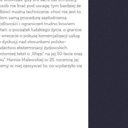
posób nie brać pod uwagę, tym bardziej że
ków) można technicznie, choć nie jest to
stkim samą procedurę zapłodnienia
ożliwości i ograniczeń trudno bowiem
ań: o początek ludzkiego życia, o granice
 wreszcie o pokusę komercjalizacji usług
 dyskusji nad stosunkami polsko-
adectwo eksterminacji żydowskich
ież tekst o ,,Więzi” na jej 50-lecie oraz
u” Hannie Malewskiej w 25. rocznicę jej
iemy w niej opisywać to, co wydarzyło się