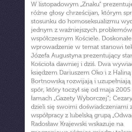
W listopadowym „Znaku” prezentu
różne głosy chrześcijan, którym sp
stosunku do homoseksualizmu wyd
jednym z ważniejszych problemó
współczesnym Kościele. Doskonałe
wprowadzenie w temat stanowi tek
Józefa Augustyna prezentujący st
Kościoła dawniej i dziś. Dwa wywia
księdzem Dariuszem Oko i z Haliną
Bortnowską rozwijają i uzupełniają
spór, który toczył się od maja 2005
łamach „Gazety Wyborczej”; Cezar
dzieli się swoimi doświadczeniami z 
współpracy z lubelską grupą „Odwag
Radosław Krajewski wskazuje na