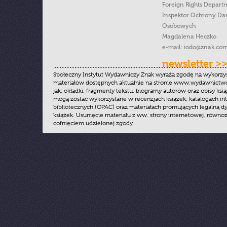
Foreign Rights Depart
Inspektor Ochrony Da
Osobowych
Magdalena Heczko
e-mail:
iodo@znak.com
newsletter >
Społeczny Instytut Wydawniczy Znak wyraża zgodę na wykorzy
materiałów dostępnych aktualnie na stronie www.wydawnictwoz
jak: okładki, fragmenty tekstu, biogramy autorów oraz opisy ksią
mogą zostać wykorzystane w recenzjach książek, katalogach i
bibliotecznych (OPAC) oraz materiałach promujących legalną dy
książek. Usunięcie materiału z ww. strony internetowej, równoz
cofnięciem udzielonej zgody.