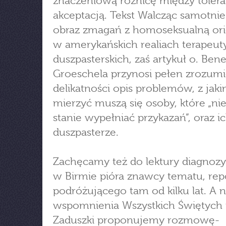
znaczeniową różnicę między tolera
akceptacją. Tekst Walcząc samotnie
obraz zmagań z homoseksualną ori
w amerykańskich realiach terapeut
duszpasterskich, zaś artykuł o. Bene
Groeschela przynosi pełen zrozumi
delikatności opis problemów, z jaki
mierzyć muszą się osoby, które „ni
stanie wypełniać przykazań”, oraz i
duszpasterze.
Zachęcamy też do lektury diagnozy 
w Birmie pióra znawcy tematu, rep
podróżującego tam od kilku lat. A n
wspomnienia Wszystkich Świętych 
Zaduszki proponujemy rozmowę-