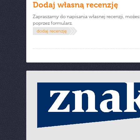
Dodaj własną recenzję
Zapraszamy do napisania własnej recenzji, możes
poprzez formularz.