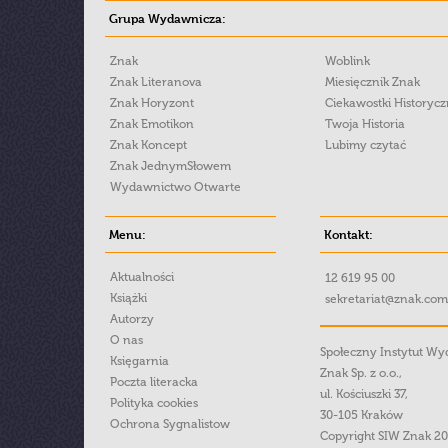
Grupa Wydawnicza:
Znak
Woblink
Znak Literanova
Miesięcznik Znak
Znak Horyzont
Ciekawostki Historyc
Znak Emotikon
Twoja Historia
Znak Koncept
Lubimy czytać
Znak JednymSłowem
Wydawnictwo Otwarte
Menu:
Kontakt:
Aktualności
12 619 95 00
Książki
sekretariat@znak.com
Autorzy
O nas
Społeczny Instytut W
Księgarnia
Znak Sp. z o.o.,
Poczta literacka
ul. Kościuszki 37,
Polityka cookies
30-105 Kraków
Ochrona Sygnalistow
Copyright SIW Znak 2