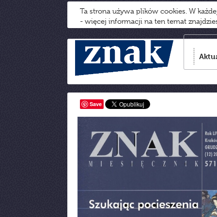
Ta strona używa plików cookies. W każd
- więcej informacji na ten temat znajdzi
Aktu
Save