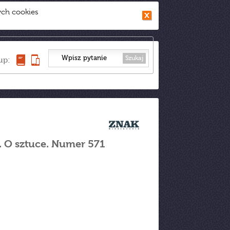
ych cookies
Szukaj
up:
. O sztuce. Numer 571