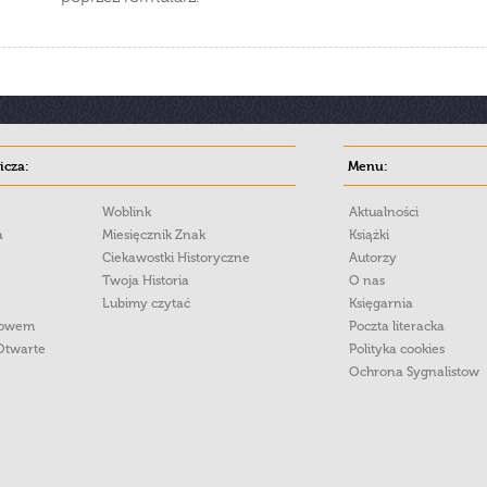
cza:
Menu:
Woblink
Aktualności
a
Miesięcznik Znak
Książki
Ciekawostki Historyczne
Autorzy
Twoja Historia
O nas
Lubimy czytać
Księgarnia
łowem
Poczta literacka
Otwarte
Polityka cookies
Ochrona Sygnalistow