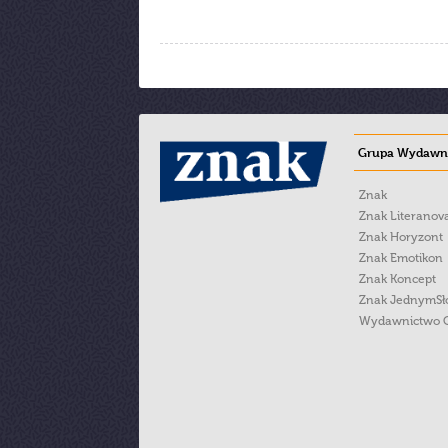
Grupa Wydawni
Znak
Znak Literanov
Znak Horyzont
Znak Emotikon
Znak Koncept
Znak JednymS
Wydawnictwo 