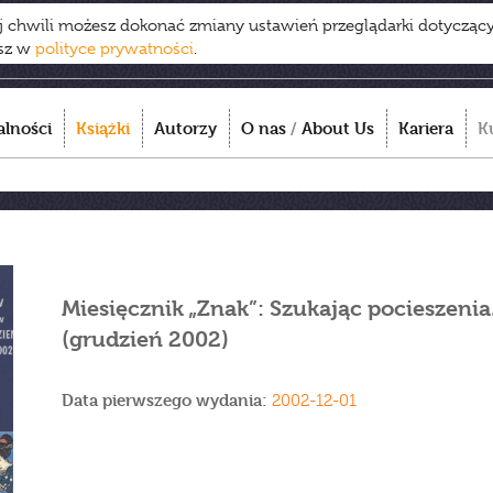
ej chwili możesz dokonać zmiany ustawień przeglądarki dotycząc
esz w
polityce prywatności
.
alności
Książki
Autorzy
O nas
/
About Us
Kariera
K
Miesięcznik „Znak”: Szukając pocieszenia
(grudzień 2002)
Data pierwszego wydania:
2002-12-01