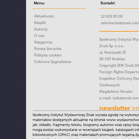
Menu:
Kontakt:
Aktualności
12 619 95 00
Książki
sekretariat@znak.com
Autorzy
O nas
Społeczny Instytut W
Księgarnia
Znak Sp. z o.o.,
Poczta literacka
ul. Kościuszki 37,
Polityka cookies
30-105 Kraków
Ochrona Sygnalistow
Copyright SIW Znak 2
Foreign Rights Depart
Inspektor Ochrony Da
Osobowych
Magdalena Heczko
e-mail:
iodo@znak.com
newsletter >
Społeczny Instytut Wydawniczy Znak wyraża zgodę na wykorzy
materiałów dostępnych aktualnie na stronie www.wydawnictwoz
jak: okładki, fragmenty tekstu, biogramy autorów oraz opisy ksią
mogą zostać wykorzystane w recenzjach książek, katalogach i
bibliotecznych (OPAC) oraz materiałach promujących legalną dy