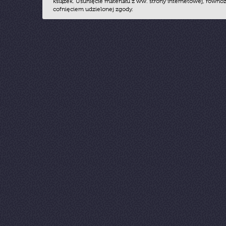
książek. Usunięcie materiału z ww. strony internetowej, równoz
cofnięciem udzielonej zgody.