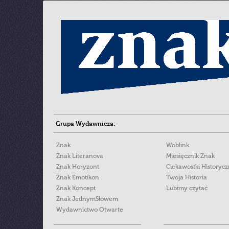
Grupa Wydawnicza:
Znak
Woblink
Znak Literanova
Miesięcznik Znak
Znak Horyzont
Ciekawostki Historyc
Znak Emotikon
Twoja Historia
Znak Koncept
Lubimy czytać
Znak JednymSłowem
Wydawnictwo Otwarte