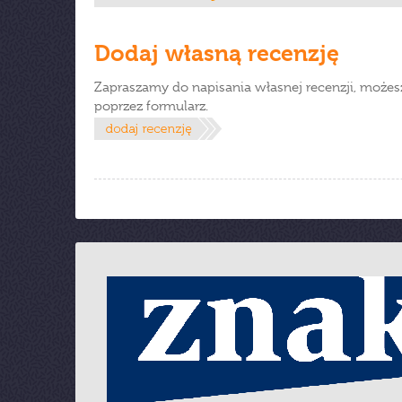
Dodaj własną recenzję
Zapraszamy do napisania własnej recenzji, możes
poprzez formularz.