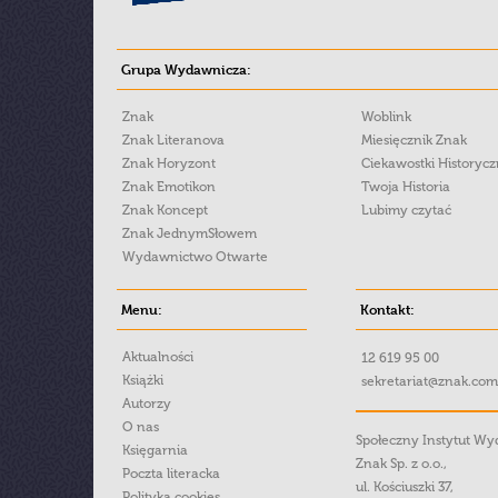
Grupa Wydawnicza:
Znak
Woblink
Znak Literanova
Miesięcznik Znak
Znak Horyzont
Ciekawostki Historyc
Znak Emotikon
Twoja Historia
Znak Koncept
Lubimy czytać
Znak JednymSłowem
Wydawnictwo Otwarte
Menu:
Kontakt:
Aktualności
12 619 95 00
Książki
sekretariat@znak.com
Autorzy
O nas
Społeczny Instytut W
Księgarnia
Znak Sp. z o.o.,
Poczta literacka
ul. Kościuszki 37,
Polityka cookies