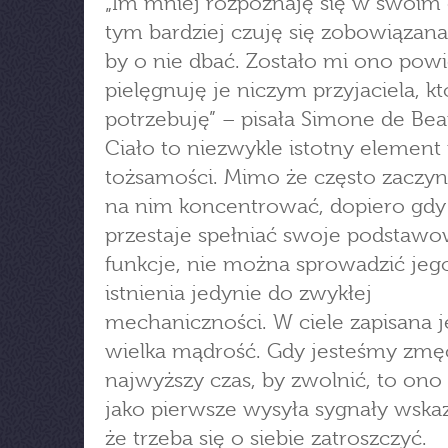
„Im mniej rozpoznaję się w swoim c
tym bardziej czuję się zobowiązana
by o nie dbać. Zostało mi ono pow
pielęgnuję je niczym przyjaciela, k
potrzebuję” – pisała Simone de Bea
Ciało to niezwykle istotny element
tożsamości. Mimo że często zaczy
na nim koncentrować, dopiero gdy
przestaje spełniać swoje podstaw
funkcje, nie można sprowadzić jeg
istnienia jedynie do zwykłej
mechaniczności. W ciele zapisana j
wielka mądrość. Gdy jesteśmy zmęc
najwyższy czas, by zwolnić, to ono
jako pierwsze wysyła sygnały wska
że trzeba się o siebie zatroszczyć.