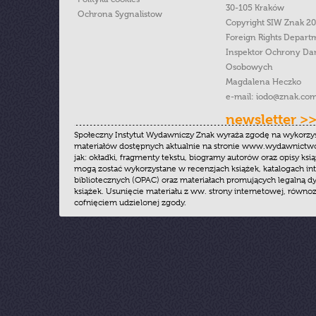
30-105 Kraków
Ochrona Sygnalistow
Copyright SIW Znak 2
Foreign Rights Depart
Inspektor Ochrony Da
Osobowych
Magdalena Heczko
e-mail:
iodo@znak.com
newsletter >
Społeczny Instytut Wydawniczy Znak wyraża zgodę na wykorzy
materiałów dostępnych aktualnie na stronie www.wydawnictwoz
jak: okładki, fragmenty tekstu, biogramy autorów oraz opisy ksią
mogą zostać wykorzystane w recenzjach książek, katalogach i
bibliotecznych (OPAC) oraz materiałach promujących legalną dy
książek. Usunięcie materiału z ww. strony internetowej, równoz
cofnięciem udzielonej zgody.