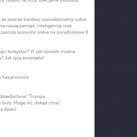
ty, opaski na oczy, specjalne poduszki,
 że jeszcze bardziej uświadamiamy sobie
na naszą pamięć, inteligencję oraz
e zawsze pozwolić sobie na poradnikowe 8
iego korzystać? W jaki sposób można
 Jak śpią zwierzęta?
na Kasjanowicz
„dziedzictwie” Trumpa
 buty. Mogę iść, dokąd chcę”
a dzieci