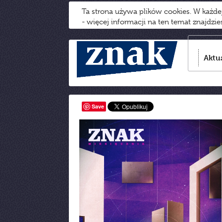
Ta strona używa plików cookies. W każd
- więcej informacji na ten temat znajdzi
Aktu
Save