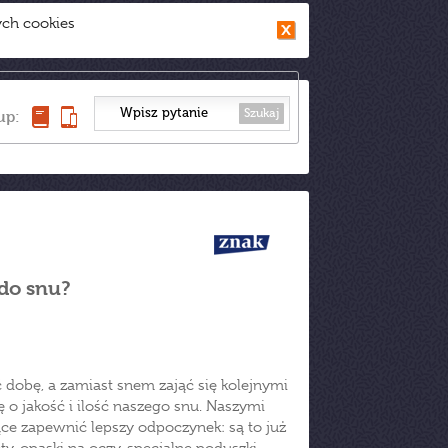
ych cookies
Szukaj
up:
 do snu?
 dobę, a zamiast snem zająć się kolejnymi
ę o jakość i ilość naszego snu. Naszymi
ce zapewnić lepszy odpoczynek: są to już