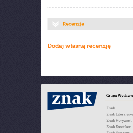
Recenzje
Dodaj własną recenzję
Grupa Wydawni
Znak
Znak Literanov
Znak Horyzont
Znak Emotikon