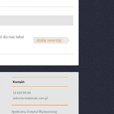
ć do nas tekst
Kontakt:
12 619 95 00
sekretariat@znak.com.pl
Społeczny Instytut Wydawniczy