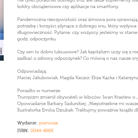
nie tylko poradniki dobrego snu, ale także suplementy die
kołdry obciążeniowe czy aplikacje na smartfony.
Pandemiczna rzeczywistość oraz zimowa pora sprawiają,
potrzebę i korzyści płynące z dobrego snu, który wpływa 
długowieczność. Pytanie, czy wszyscy jesteśmy w stani
godz. odpoczynku.
Czy sen to dobro luksusowe? Jak kapitalizm uczy się z n
zadbać o zdrowy odpoczynek? Co mówią o nas nasze sny?
Odpowiadają:
Maciej Jakubowiak, Magda Kaczor, Eliza Kącka i Katarzy
Ponadto w numerze:
Trumpizm zmienił obywateli w kibiców. Iwan Krastew o 
Opowiadanie Barbary Sadurskiej: „Niepotrzebne mi wasze
Ilustratorka Emilia Dziubak: Traktujmy poważnie książki dl
Wydanie:
pierwsze
ISBN:
0044-488X