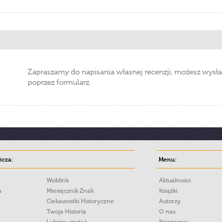
Zapraszamy do napisania własnej recenzji, możesz wysła
poprzez formularz.
cza:
Menu:
Woblink
Aktualności
a
Miesięcznik Znak
Książki
Ciekawostki Historyczne
Autorzy
Twoja Historia
O nas