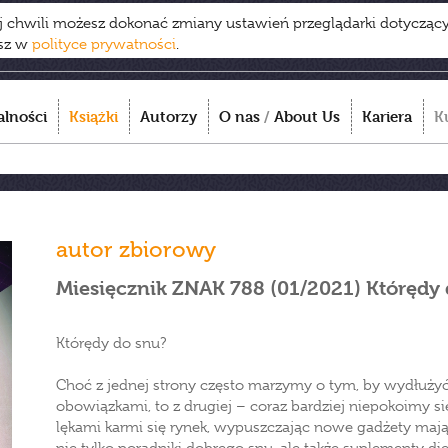
ej chwili możesz dokonać zmiany ustawień przeglądarki dotycząc
esz w
polityce prywatności
.
alności
Książki
Autorzy
O nas
/
About Us
Kariera
K
autor zbiorowy
Miesięcznik ZNAK 788 (01/2021) Którędy
Którędy do snu?
Choć z jednej strony często marzymy o tym, by wydłużyć
obowiązkami, to z drugiej – coraz bardziej niepokoimy si
lękami karmi się rynek, wypuszczając nowe gadżety mają