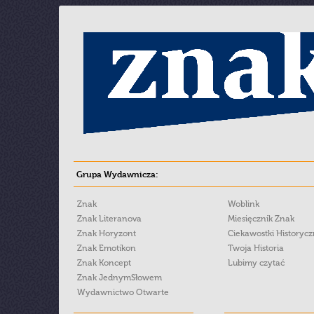
Grupa Wydawnicza:
Znak
Woblink
Znak Literanova
Miesięcznik Znak
Znak Horyzont
Ciekawostki Historyc
Znak Emotikon
Twoja Historia
Znak Koncept
Lubimy czytać
Znak JednymSłowem
Wydawnictwo Otwarte