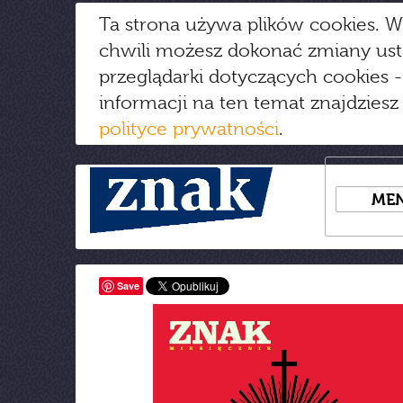
Ta strona używa plików cookies. W
chwili możesz dokonać zmiany us
przeglądarki dotyczących cookies
-
informacji na ten temat znajdziesz
polityce prywatności
.
ME
Save