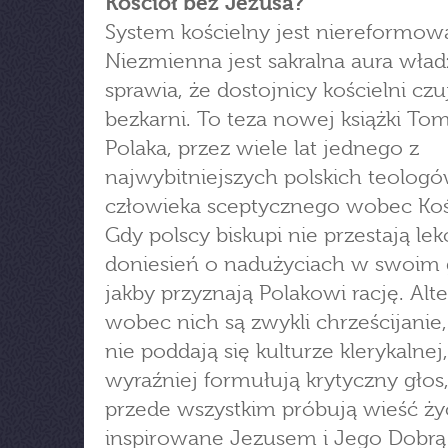
Kościół bez Jezusa?
System kościelny jest niereformowa
Niezmienna jest sakralna aura władz
sprawia, że dostojnicy kościelni czu
bezkarni. To teza nowej książki To
Polaka, przez wiele lat jednego z
najwybitniejszych polskich teologów
człowieka sceptycznego wobec Koś
Gdy polscy biskupi nie przestają l
doniesień o nadużyciach w swoim 
jakby przyznają Polakowi rację. Al
wobec nich są zwykli chrześcijanie,
nie poddają się kulturze klerykalnej
wyraźniej formułują krytyczny głos,
przede wszystkim próbują wieść ży
inspirowane Jezusem i Jego Dobrą