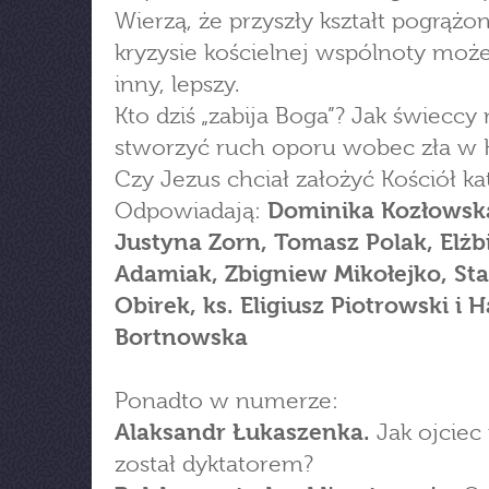
Wierzą, że przyszły kształt pogrążo
kryzysie kościelnej wspólnoty moż
inny, lepszy.
Kto dziś „zabija Boga”? Jak świecc
stworzyć ruch oporu wobec zła w K
Czy Jezus chciał założyć Kościół kat
Odpowiadają:
Dominika Kozłowsk
Justyna Zorn, Tomasz Polak, Elżb
Adamiak, Zbigniew Mikołejko, St
Obirek, ks. Eligiusz Piotrowski i H
Bortnowska
Ponadto w numerze:
Alaksandr Łukaszenka.
Jak ojciec
został dyktatorem?