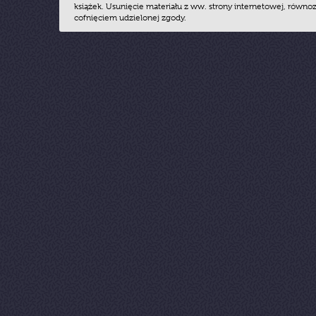
książek. Usunięcie materiału z ww. strony internetowej, równoz
cofnięciem udzielonej zgody.