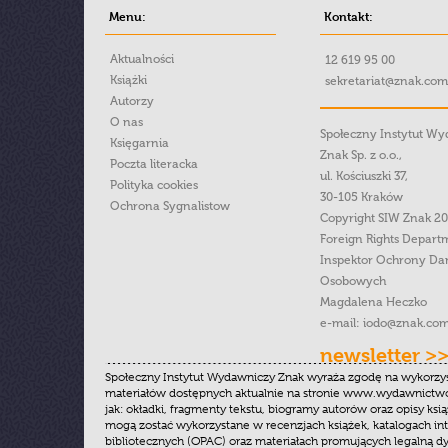
Menu:
Kontakt:
Aktualności
12 619 95 00
Książki
sekretariat@znak.com
Autorzy
O nas
Społeczny Instytut W
Księgarnia
Znak Sp. z o.o.,
Poczta literacka
ul. Kościuszki 37,
Polityka cookies
30-105 Kraków
Ochrona Sygnalistow
Copyright SIW Znak 2
Foreign Rights Depart
Inspektor Ochrony Da
Osobowych
Magdalena Heczko
e-mail:
iodo@znak.com
newsletter >
Społeczny Instytut Wydawniczy Znak wyraża zgodę na wykorzy
materiałów dostępnych aktualnie na stronie www.wydawnictwoz
jak: okładki, fragmenty tekstu, biogramy autorów oraz opisy ksią
mogą zostać wykorzystane w recenzjach książek, katalogach i
bibliotecznych (OPAC) oraz materiałach promujących legalną dy