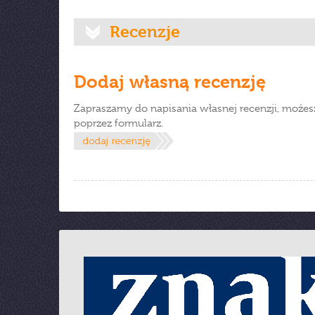
Recenzje
Dodaj własną recenzję
Zapraszamy do napisania własnej recenzji, możes
poprzez formularz.