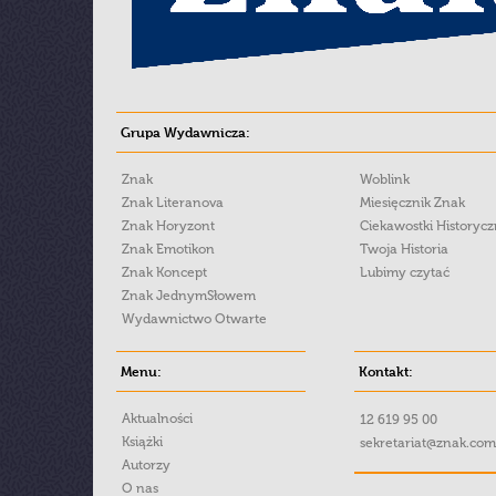
Grupa Wydawnicza:
Znak
Woblink
Znak Literanova
Miesięcznik Znak
Znak Horyzont
Ciekawostki Historyc
Znak Emotikon
Twoja Historia
Znak Koncept
Lubimy czytać
Znak JednymSłowem
Wydawnictwo Otwarte
Menu:
Kontakt:
Aktualności
12 619 95 00
Książki
sekretariat@znak.com
Autorzy
O nas