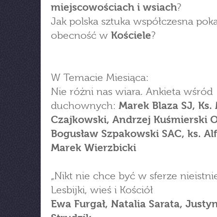
miejscowościach i wsiach
?
Jak polska sztuka współczesna poka
obecność w
Kościele
?
W Temacie Miesiąca:
Nie różni nas wiara. Ankieta wśród
duchownych:
Marek Blaza SJ, Ks.
Czajkowski, Andrzej Kuśmierski O
Bogusław Szpakowski SAC, ks. Al
Marek Wierzbicki
„Nikt nie chce być w sferze nieistnie
Lesbijki, wieś i Kościół
Ewa Furgał, Natalia Sarata, Justy