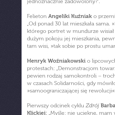
jednoznacznie zadowolony?”.
Felieton
Angeliki Kuźniak
o przemi
„Od ponad 30 lat mieszkała sama. »
którego portret w mundurze wisiał
dużym pokoju jej mieszkania, pewn
tam wisi, »tak sobie po prostu umar
Henryk Woźniakowski
o lipcowyc
protestach: „Demonstracjom towar
pewien rodzaj samokontroli – troch
w czasach Solidarności, gdy mówiło
»samoograniczającej się rewolucji«
Zdrój
Pierwszy odcinek cyklu
Barb
Klickiej:
„Myślę: nie ucieknę, mam 