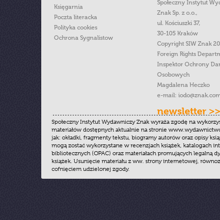
Społeczny Instytut W
Księgarnia
Znak Sp. z o.o.,
Poczta literacka
ul. Kościuszki 37,
Polityka cookies
30-105 Kraków
Ochrona Sygnalistow
Copyright SIW Znak 2
Foreign Rights Depart
Inspektor Ochrony Da
Osobowych
Magdalena Heczko
e-mail:
iodo@znak.com
newsletter >
Społeczny Instytut Wydawniczy Znak wyraża zgodę na wykorzy
materiałów dostępnych aktualnie na stronie www.wydawnictwoz
jak: okładki, fragmenty tekstu, biogramy autorów oraz opisy ksią
mogą zostać wykorzystane w recenzjach książek, katalogach i
bibliotecznych (OPAC) oraz materiałach promujących legalną dy
książek. Usunięcie materiału z ww. strony internetowej, równoz
cofnięciem udzielonej zgody.