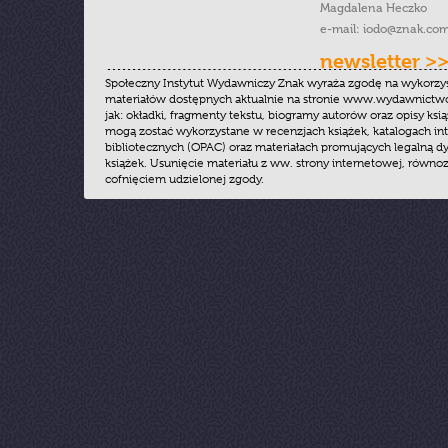
Magdalena Heczko
e-mail:
iodo@znak.com
newsletter >
Społeczny Instytut Wydawniczy Znak wyraża zgodę na wykorzy
materiałów dostępnych aktualnie na stronie www.wydawnictwoz
jak: okładki, fragmenty tekstu, biogramy autorów oraz opisy ksią
mogą zostać wykorzystane w recenzjach książek, katalogach i
bibliotecznych (OPAC) oraz materiałach promujących legalną dy
książek. Usunięcie materiału z ww. strony internetowej, równoz
cofnięciem udzielonej zgody.