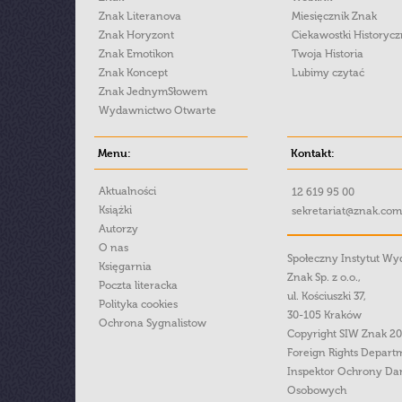
Znak Literanova
Miesięcznik Znak
Znak Horyzont
Ciekawostki Historyc
Znak Emotikon
Twoja Historia
Znak Koncept
Lubimy czytać
Znak JednymSłowem
Wydawnictwo Otwarte
Menu:
Kontakt:
Aktualności
12 619 95 00
Książki
sekretariat@znak.com
Autorzy
O nas
Społeczny Instytut W
Księgarnia
Znak Sp. z o.o.,
Poczta literacka
ul. Kościuszki 37,
Polityka cookies
30-105 Kraków
Ochrona Sygnalistow
Copyright SIW Znak 2
Foreign Rights Depart
Inspektor Ochrony Da
Osobowych