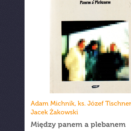
Adam Michnik
,
ks. Józef Tischne
Jacek Żakowski
Między panem a plebanem