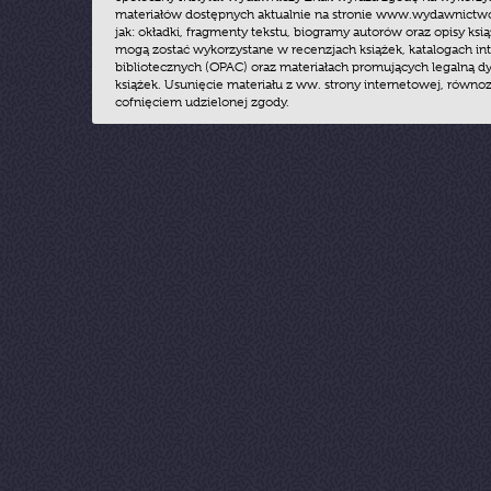
materiałów dostępnych aktualnie na stronie www.wydawnictwoz
jak: okładki, fragmenty tekstu, biogramy autorów oraz opisy ksią
mogą zostać wykorzystane w recenzjach książek, katalogach i
bibliotecznych (OPAC) oraz materiałach promujących legalną dy
książek. Usunięcie materiału z ww. strony internetowej, równoz
cofnięciem udzielonej zgody.