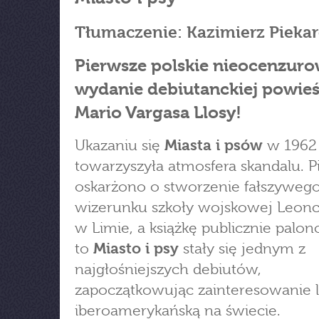
Tłumaczenie: Kazimierz Pieka
Pierwsze polskie nieocenzur
wydanie debiutanckiej powieś
Mario Vargasa Llosy!
Ukazaniu się
Miasta i psów
w 1962
towarzyszyła atmosfera skandalu. P
oskarżono o stworzenie fałszyweg
wizerunku szkoły wojskowej Leonc
w Limie, a książkę publicznie palo
to
Miasto i psy
stały się jednym z
najgłośniejszych debiutów,
zapoczątkowując zainteresowanie li
iberoamerykańską na świecie.