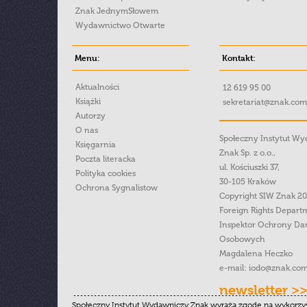
Znak JednymSłowem
Wydawnictwo Otwarte
Menu:
Kontakt:
Aktualności
12 619 95 00
Książki
sekretariat@znak.com
Autorzy
O nas
Społeczny Instytut W
Księgarnia
Znak Sp. z o.o.,
Poczta literacka
ul. Kościuszki 37,
Polityka cookies
30-105 Kraków
Ochrona Sygnalistow
Copyright SIW Znak 2
Foreign Rights Depart
Inspektor Ochrony Da
Osobowych
Magdalena Heczko
e-mail:
iodo@znak.com
newsletter >
Społeczny Instytut Wydawniczy Znak wyraża zgodę na wykorzy