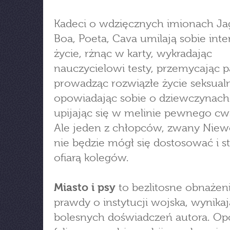
Kadeci o wdzięcznych imionach Ja
Boa, Poeta, Cava umilają sobie int
życie, rżnąc w karty, wykradając
nauczycielowi testy, przemycając p
prowadząc rozwiązłe życie seksual
opowiadając sobie o dziewczynach
upijając się w melinie pewnego cw
Ale jeden z chłopców, zwany Niew
nie będzie mógł się dostosować i st
ofiarą kolegów.
Miasto i psy
to bezlitosne obnażen
prawdy o instytucji wojska, wynikaj
bolesnych doświadczeń autora. Op