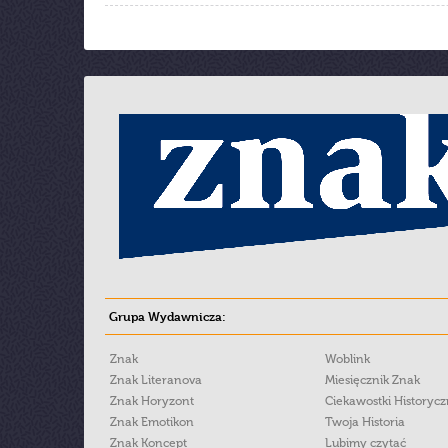
Grupa Wydawnicza:
Znak
Woblink
Znak Literanova
Miesięcznik Znak
Znak Horyzont
Ciekawostki Historyc
Znak Emotikon
Twoja Historia
Znak Koncept
Lubimy czytać