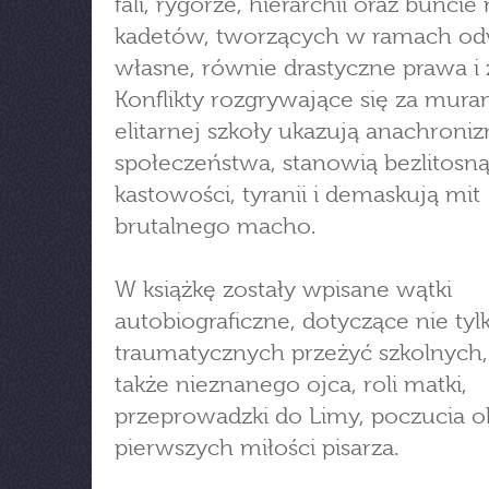
fali, rygorze, hierarchii oraz bunci
kadetów, tworzących w ramach o
własne, równie drastyczne prawa i 
Konflikty rozgrywające się za mura
elitarnej szkoły ukazują anachroni
społeczeństwa, stanowią bezlitosną
kastowości, tyranii i demaskują mit
brutalnego macho.
W książkę zostały wpisane wątki
autobiograficzne, dotyczące nie tyl
traumatycznych przeżyć szkolnych,
także nieznanego ojca, roli matki,
przeprowadzki do Limy, poczucia ob
pierwszych miłości pisarza.