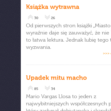
Książka wytrawna
30
26
Od pierwszych stron książki „Miasto 
wyraźnie daje się zauważyć, że nie
to łatwa lektura. Jednak lubię tego
wyzwania.
>>> 
Upadek mitu macho
85
34
Mario Vargas Llosa to jeden z
najwybitniejszych współczesnych pi
który zasłynął debiutancką i skanda