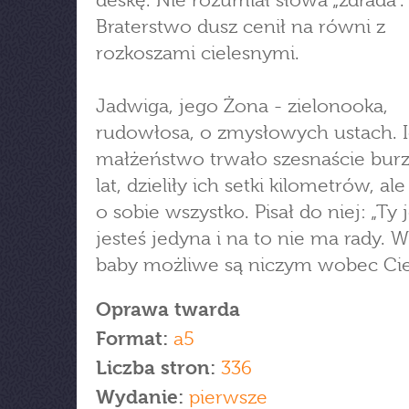
deskę. Nie rozumiał słowa „zdrada”.
Braterstwo dusz cenił na równi z
rozkoszami cielesnymi.
Jadwiga, jego Żona - zielonooka,
rudowłosa, o zmysłowych ustach. 
małżeństwo trwało szesnaście bur
lat, dzieliły ich setki kilometrów, ale
o sobie wszystko. Pisał do niej: „Ty
jesteś jedyna i na to nie ma rady. W
baby możliwe są niczym wobec Cie
Oprawa twarda
Format:
a5
Liczba stron:
336
Wydanie:
pierwsze