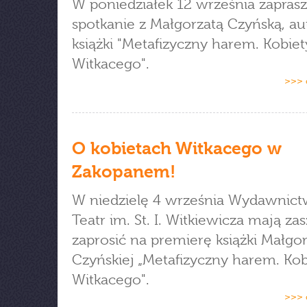
W poniedziałek 12 września zapras
spotkanie z Małgorzatą Czyńską, au
książki "Metafizyczny harem. Kobiet
Witkacego".
>>> 
O kobietach Witkacego w
Zakopanem!
W niedzielę 4 września Wydawnict
Teatr im. St. I. Witkiewicza mają za
zaprosić na premierę książki Małgo
Czyńskiej „Metafizyczny harem. Kob
Witkacego".
>>> 