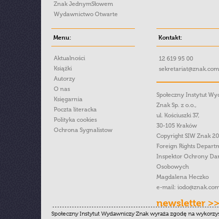
Znak JednymSłowem
Wydawnictwo Otwarte
Menu:
Kontakt:
Aktualności
12 619 95 00
Książki
sekretariat@znak.com
Autorzy
O nas
Społeczny Instytut W
Księgarnia
Znak Sp. z o.o.,
Poczta literacka
ul. Kościuszki 37,
Polityka cookies
30-105 Kraków
Ochrona Sygnalistow
Copyright SIW Znak 2
Foreign Rights Depart
Inspektor Ochrony Da
Osobowych
Magdalena Heczko
e-mail:
iodo@znak.com
newsletter >
Społeczny Instytut Wydawniczy Znak wyraża zgodę na wykorzy