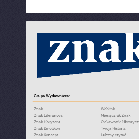
Grupa Wydawnicza:
Znak
Woblink
Znak Literanova
Miesięcznik Znak
Znak Horyzont
Ciekawostki Historyc
Znak Emotikon
Twoja Historia
Znak Koncept
Lubimy czytać