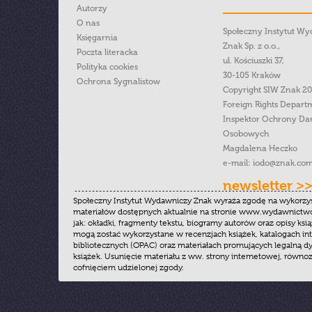
Autorzy
O nas
Społeczny Instytut W
Księgarnia
Znak Sp. z o.o.,
Poczta literacka
ul. Kościuszki 37,
Polityka cookies
30-105 Kraków
Ochrona Sygnalistow
Copyright SIW Znak 2
Foreign Rights Depart
Inspektor Ochrony Da
Osobowych
Magdalena Heczko
e-mail:
iodo@znak.com
newsletter >
Społeczny Instytut Wydawniczy Znak wyraża zgodę na wykorzy
materiałów dostępnych aktualnie na stronie www.wydawnictwoz
jak: okładki, fragmenty tekstu, biogramy autorów oraz opisy ksią
mogą zostać wykorzystane w recenzjach książek, katalogach i
bibliotecznych (OPAC) oraz materiałach promujących legalną dy
książek. Usunięcie materiału z ww. strony internetowej, równoz
cofnięciem udzielonej zgody.