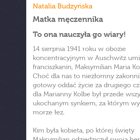
Natalia Budzyńska
Matka męczennika
To ona nauczyła go wiary!
14 sierpnia 1941 roku w obozie
koncentracyjnym w Auschwitz umi
franciszkanin, Maksymilian Maria Ko
Choć dla nas to niezłomny zakonni
gotowy oddać życie za drugiego cz
dla Marianny Kolbe był przede wsz
ukochanym synkiem, za którym wy
morze łez.
Kim była kobieta, po której święty
Maksymilian odziedziczył swoją he