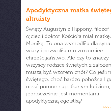
Apodyktyczna matka święte
altruisty
Święty Augustyn z Hippony, filozof,
ojciec i doktor Kościoła miał matkę
Monikę. To ona wymodliła dla syna
wiary i pozwoliła mu zrozumieć
chrześcijaństwo. Ale czy to znaczy,
wszyscy rodzice świętych z założen
muszą być wzorem cnót? Co jeśli 
świętego, choć bardzo pobożna i 
nieść pomoc napotkanym ludziom,
jednocześnie jest momentami
apodyktyczną egoistką?
>>> 