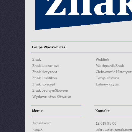
Grupa Wydawnicza:
Znak
Woblink
Znak Literanova
Miesięcznik Znak
Znak Horyzont
Ciekawostki Historyc
Znak Emotikon
Twoja Historia
Znak Koncept
Lubimy czytać
Znak JednymSłowem
Wydawnictwo Otwarte
Menu:
Kontakt:
Aktualności
12 619 95 00
Książki
sekretariat@znak.com