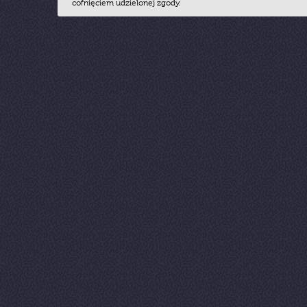
cofnięciem udzielonej zgody.