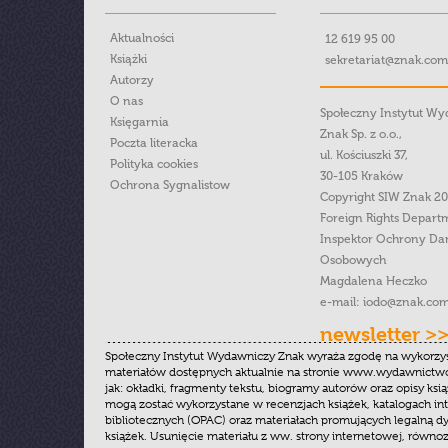
Aktualności
12 619 95 00
Książki
sekretariat@znak.com
Autorzy
O nas
Społeczny Instytut W
Księgarnia
Znak Sp. z o.o.,
Poczta literacka
ul. Kościuszki 37,
Polityka cookies
30-105 Kraków
Ochrona Sygnalistow
Copyright SIW Znak 2
Foreign Rights Depart
Inspektor Ochrony Da
Osobowych
Magdalena Heczko
e-mail:
iodo@znak.com
newsletter >
Społeczny Instytut Wydawniczy Znak wyraża zgodę na wykorzy
materiałów dostępnych aktualnie na stronie www.wydawnictwoz
jak: okładki, fragmenty tekstu, biogramy autorów oraz opisy ksią
mogą zostać wykorzystane w recenzjach książek, katalogach i
bibliotecznych (OPAC) oraz materiałach promujących legalną dy
książek. Usunięcie materiału z ww. strony internetowej, równoz