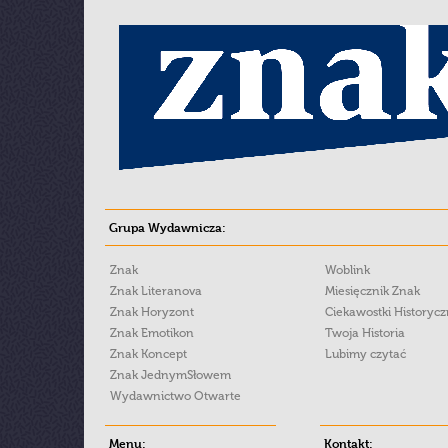
Grupa Wydawnicza:
Znak
Woblink
Znak Literanova
Miesięcznik Znak
Znak Horyzont
Ciekawostki Historyc
Znak Emotikon
Twoja Historia
Znak Koncept
Lubimy czytać
Znak JednymSłowem
Wydawnictwo Otwarte
Menu:
Kontakt: