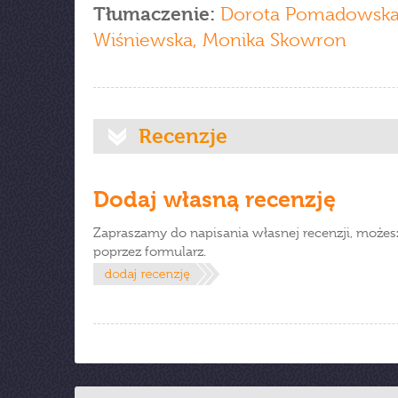
Tłumaczenie:
Dorota Pomadowska,
Wiśniewska, Monika Skowron
Recenzje
Dodaj własną recenzję
Zapraszamy do napisania własnej recenzji, możes
poprzez formularz.