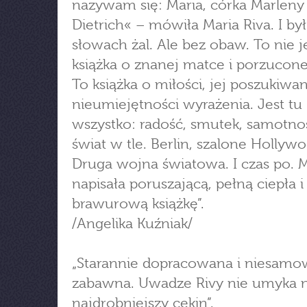
nazywam się: Maria, córka Marleny
Dietrich« – mówiła Maria Riva. I by
słowach żal. Ale bez obaw. To nie j
książka o znanej matce i porzucone
To książka o miłości, jej poszukiwan
nieumiejętności wyrażenia. Jest tu
wszystko: radość, smutek, samotnoś
świat w tle. Berlin, szalone Hollyw
Druga wojna światowa. I czas po. M
napisała poruszającą, pełną ciepła 
brawurową książkę”.
/Angelika Kuźniak/
„Starannie dopracowana i niesamo
zabawna. Uwadze Rivy nie umyka 
najdrobniejszy cekin”.