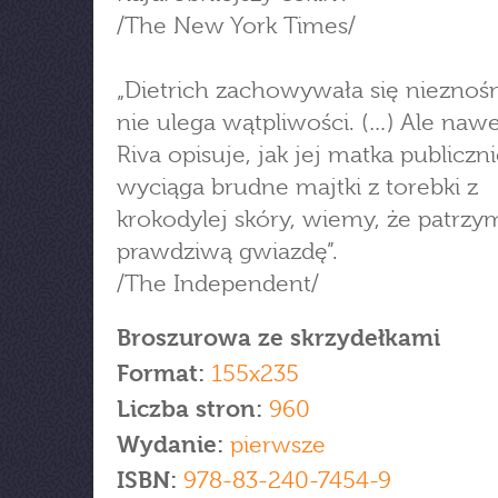
/The New York Times/
„Dietrich zachowywała się nieznośn
nie ulega wątpliwości. (…) Ale naw
Riva opisuje, jak jej matka publiczn
wyciąga brudne majtki z torebki z
krokodylej skóry, wiemy, że patrzy
prawdziwą gwiazdę”.
/The Independent/
Broszurowa ze skrzydełkami
Format:
155x235
Liczba stron:
960
Wydanie:
pierwsze
ISBN:
978-83-240-7454-9