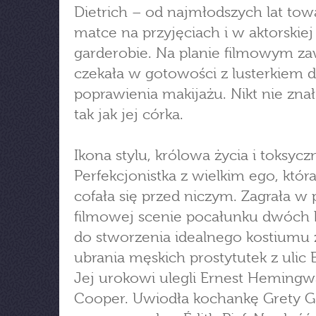
Dietrich – od najmłodszych lat tow
matce na przyjęciach i w aktorskiej
garderobie. Na planie filmowym z
czekała w gotowości z lusterkiem 
poprawienia makijażu. Nikt nie zna
tak jak jej córka.
Ikona stylu, królowa życia i toksyc
Perfekcjonistka z wielkim ego, która
cofała się przed niczym. Zagrała w 
filmowej scenie pocałunku dwóch k
do stworzenia idealnego kostiumu 
ubrania męskich prostytutek z ulic B
Jej urokowi ulegli Ernest Hemingw
Cooper. Uwiodła kochankę Grety G