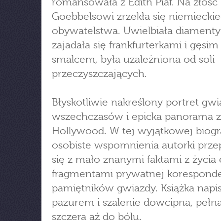
romansowała z Édith Piaf. Na złość
Goebbelsowi zrzekła się niemiecki
obywatelstwa. Uwielbiała diamenty i
zajadała się frankfurterkami i gęsim
smalcem, była uzależniona od soli
przeczyszczających.
Błyskotliwie nakreślony portret gw
wszechczasów i epicka panorama zł
Hollywood. W tej wyjątkowej biogra
osobiste wspomnienia autorki przep
się z mało znanymi faktami z życia e
fragmentami prywatnej koresponden
pamiętników gwiazdy. Książka napi
pazurem i szalenie dowcipna, pełna 
szczera aż do bólu.