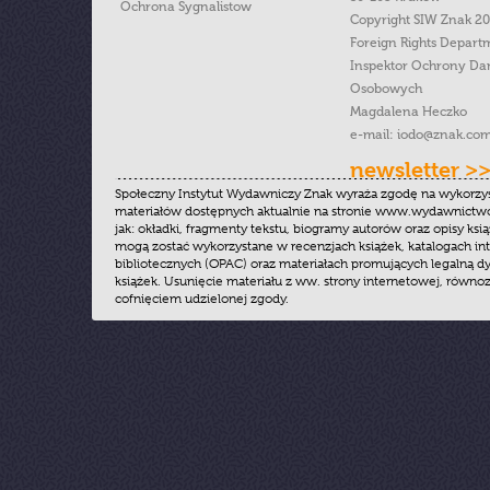
Ochrona Sygnalistow
Copyright SIW Znak 2
Foreign Rights Depart
Inspektor Ochrony Da
Osobowych
Magdalena Heczko
e-mail:
iodo@znak.com
newsletter >
Społeczny Instytut Wydawniczy Znak wyraża zgodę na wykorzy
materiałów dostępnych aktualnie na stronie www.wydawnictwoz
jak: okładki, fragmenty tekstu, biogramy autorów oraz opisy ksią
mogą zostać wykorzystane w recenzjach książek, katalogach i
bibliotecznych (OPAC) oraz materiałach promujących legalną dy
książek. Usunięcie materiału z ww. strony internetowej, równoz
cofnięciem udzielonej zgody.