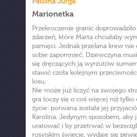
Paulina Jurga
Marionetka
Przekroczenie granic doprowadziło
zdarzeń, które Marta chciałaby wy
pamięci. Jednak przelana krew nie 
sobie zapomnieć. Dziewczyna mus
się dręczących ją wyrzutów sumien
stawić czoła kolejnym przeciwnoś
losu.
Nie może już liczyć na swojego stra
gra toczy się o coś więcej niż tylko 
życie: porwana została jej przyjació
Karolina. Jedynym sposobem, aby j
uratować i by przetrwać w bezwz
rosyjskim świecie, wydaje się pewi