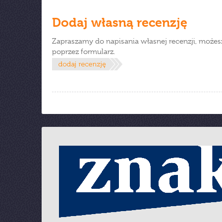
Dodaj własną recenzję
Zapraszamy do napisania własnej recenzji, możes
poprzez formularz.