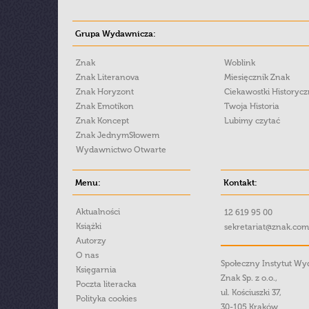
Grupa Wydawnicza:
Znak
Woblink
Znak Literanova
Miesięcznik Znak
Znak Horyzont
Ciekawostki Historyc
Znak Emotikon
Twoja Historia
Znak Koncept
Lubimy czytać
Znak JednymSłowem
Wydawnictwo Otwarte
Menu:
Kontakt:
Aktualności
12 619 95 00
Książki
sekretariat@znak.com
Autorzy
O nas
Społeczny Instytut W
Księgarnia
Znak Sp. z o.o.,
Poczta literacka
ul. Kościuszki 37,
Polityka cookies
30-105 Kraków