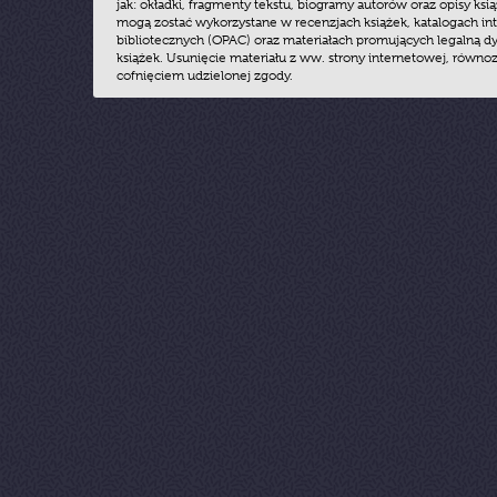
jak: okładki, fragmenty tekstu, biogramy autorów oraz opisy ksią
mogą zostać wykorzystane w recenzjach książek, katalogach i
bibliotecznych (OPAC) oraz materiałach promujących legalną dy
książek. Usunięcie materiału z ww. strony internetowej, równoz
cofnięciem udzielonej zgody.