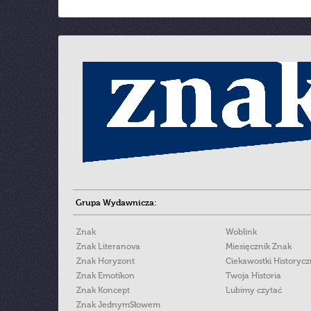
Grupa Wydawnicza:
Znak
Woblink
Znak Literanova
Miesięcznik Znak
Znak Horyzont
Ciekawostki Historyc
Znak Emotikon
Twoja Historia
Znak Koncept
Lubimy czytać
Znak JednymSłowem