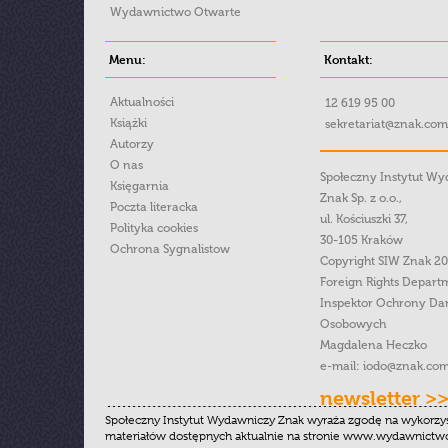
Wydawnictwo Otwarte
Menu:
Kontakt:
Aktualności
12 619 95 00
Książki
sekretariat@znak.com
Autorzy
O nas
Społeczny Instytut W
Księgarnia
Znak Sp. z o.o.,
Poczta literacka
ul. Kościuszki 37,
Polityka cookies
30-105 Kraków
Ochrona Sygnalistow
Copyright SIW Znak 2
Foreign Rights Depart
Inspektor Ochrony Da
Osobowych
Magdalena Heczko
e-mail:
iodo@znak.com
newsletter >
Społeczny Instytut Wydawniczy Znak wyraża zgodę na wykorzy
materiałów dostępnych aktualnie na stronie www.wydawnictwoz