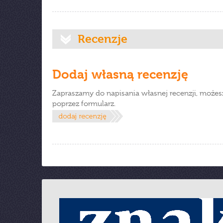
Recenzje
Dodaj własną recenzję
Zapraszamy do napisania własnej recenzji, możes
poprzez formularz.