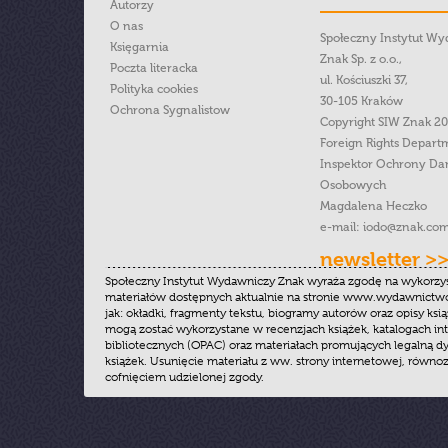
Autorzy
O nas
Społeczny Instytut W
Księgarnia
Znak Sp. z o.o.,
Poczta literacka
ul. Kościuszki 37,
Polityka cookies
30-105 Kraków
Ochrona Sygnalistow
Copyright SIW Znak 2
Foreign Rights Depart
Inspektor Ochrony Da
Osobowych
Magdalena Heczko
e-mail:
iodo@znak.com
newsletter >
Społeczny Instytut Wydawniczy Znak wyraża zgodę na wykorzy
materiałów dostępnych aktualnie na stronie www.wydawnictwoz
jak: okładki, fragmenty tekstu, biogramy autorów oraz opisy ksią
mogą zostać wykorzystane w recenzjach książek, katalogach i
bibliotecznych (OPAC) oraz materiałach promujących legalną dy
książek. Usunięcie materiału z ww. strony internetowej, równoz
cofnięciem udzielonej zgody.