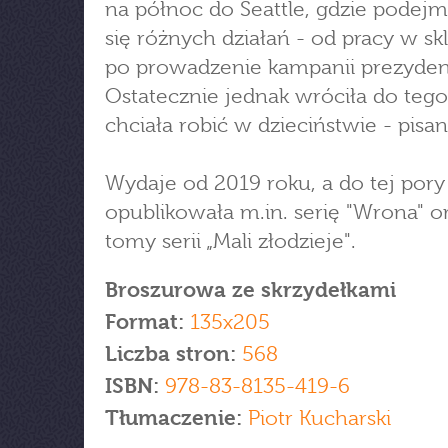
na północ do Seattle, gdzie podej
się różnych działań - od pracy w sk
po prowadzenie kampanii prezyden
Ostatecznie jednak wróciła do tego
chciała robić w dzieciństwie - pisan
Wydaje od 2019 roku, a do tej pory
opublikowała m.in. serię "Wrona" o
tomy serii „Mali złodzieje".
Broszurowa ze skrzydełkami
Format:
135x205
Liczba stron:
568
ISBN:
978-83-8135-419-6
Tłumaczenie:
Piotr Kucharski