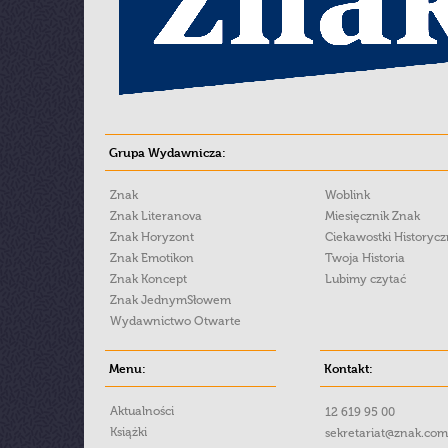
Grupa Wydawnicza:
Znak
Woblink
Znak Literanova
Miesięcznik Znak
Znak Horyzont
Ciekawostki Historyc
Znak Emotikon
Twoja Historia
Znak Koncept
Lubimy czytać
Znak JednymSłowem
Wydawnictwo Otwarte
Menu:
Kontakt:
Aktualności
12 619 95 00
Książki
sekretariat@znak.com