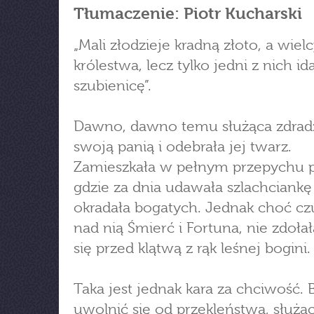
Tłumaczenie: Piotr Kucharski
„Mali złodzieje kradną złoto, a wiel
królestwa, lecz tylko jedni z nich id
szubienicę”.
Dawno, dawno temu służąca zdradz
swoją panią i odebrała jej twarz.
Zamieszkała w pełnym przepychu p
gdzie za dnia udawała szlachciankę
okradała bogatych. Jednak choć c
nad nią Śmierć i Fortuna, nie zdołał
się przed klątwą z rąk leśnej bogini.
Taka jest jednak kara za chciwość. 
uwolnić się od przekleństwa, służą