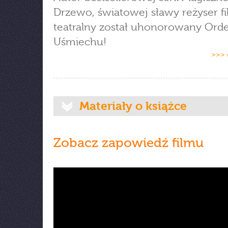
Drzewo, światowej sławy reżyser f
teatralny został uhonorowany Or
Uśmiechu!
>>> 
Materiały o książce
Zobacz zapowiedź filmu