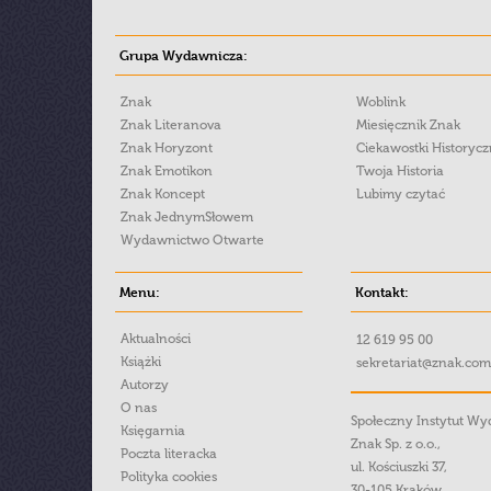
Grupa Wydawnicza:
Znak
Woblink
Znak Literanova
Miesięcznik Znak
Znak Horyzont
Ciekawostki Historyc
Znak Emotikon
Twoja Historia
Znak Koncept
Lubimy czytać
Znak JednymSłowem
Wydawnictwo Otwarte
Menu:
Kontakt:
Aktualności
12 619 95 00
Książki
sekretariat@znak.com
Autorzy
O nas
Społeczny Instytut W
Księgarnia
Znak Sp. z o.o.,
Poczta literacka
ul. Kościuszki 37,
Polityka cookies
30-105 Kraków