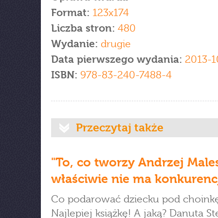
Format:
123x174
Liczba stron:
480
Wydanie:
drugie
Data pierwszego wydania:
2013-1
ISBN:
978-83-240-7488-4
Przeczytaj także
"To, co tworzy Andrzej Male
właściwie nie ma konkurencj
Co podarować dziecku pod choink
Najlepiej książkę! A jaką? Danuta St