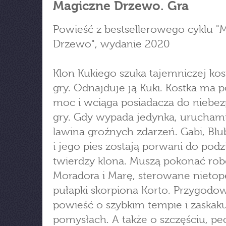
Magiczne Drzewo. Gra
Powieść z bestsellerowego cyklu "
Drzewo", wydanie 2020
Klon Kukiego szuka tajemniczej kos
gry. Odnajduje ją Kuki. Kostka ma 
moc i wciąga posiadacza do niebez
gry. Gdy wypada jedynka, uruchami
lawina groźnych zdarzeń. Gabi, Blu
i jego pies zostają porwani do pod
twierdzy klona. Muszą pokonać rob
Moradora i Marę, sterowane nietope
pułapki skorpiona Korto. Przygodo
powieść o szybkim tempie i zaskak
pomysłach. A także o szczęściu, pe