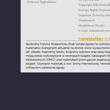
Ochrona Sygnalistow
Copyright SIW Znak 2
Foreign Rights Depart
Inspektor Ochrony Da
Osobowych
Magdalena Heczko
e-mail:
iodo@znak.com
newsletter >
Społeczny Instytut Wydawniczy Znak wyraża zgodę na wykorzy
materiałów dostępnych aktualnie na stronie www.wydawnictwoz
jak: okładki, fragmenty tekstu, biogramy autorów oraz opisy ksią
mogą zostać wykorzystane w recenzjach książek, katalogach i
bibliotecznych (OPAC) oraz materiałach promujących legalną dy
książek. Usunięcie materiału z ww. strony internetowej, równoz
cofnięciem udzielonej zgody.