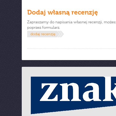
Dodaj własną recenzję
Zapraszamy do napisania własnej recenzji, możes
poprzez formularz.