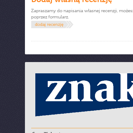
Zapraszamy do napisania własnej recenzji, możes
poprzez formularz.