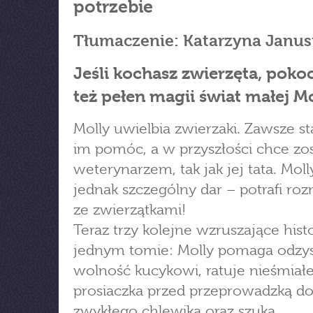
potrzebie
Tłumaczenie: Katarzyna Janus
Jeśli kochasz zwierzęta, poko
też pełen magii świat małej Mo
Molly uwielbia zwierzaki. Zawsze sta
im pomóc, a w przyszłości chce zo
weterynarzem, tak jak jej tata. Mol
jednak szczególny dar – potrafi ro
ze zwierzątkami!
Teraz trzy kolejne wzruszające hist
jednym tomie: Molly pomaga odzy
wolność kucykowi, ratuje nieśmiał
prosiaczka przed przeprowadzką d
zwykłego chlewika oraz szuka