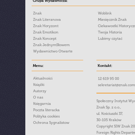
Grupa Wydawnicza:
Znak
Woblink
Znak Literanova
Miesięcznik Znak
Znak Horyzont
Ciekawostki Historyc
Znak Emotikon
Twoja Historia
Znak Koncept
Lubimy czytać
Znak JednymSłowem
Wydawnictwo Otwarte
Menu:
Kontakt:
Aktualności
12 619 95 00
Książki
sekretariat@znak.com
Autorzy
O nas
Społeczny Instytut W
Księgarnia
Znak Sp. z o.o.,
Poczta literacka
ul. Kościuszki 37,
Polityka cookies
30-105 Kraków
Ochrona Sygnalistow
Copyright SIW Znak 2
Foreign Rights Depart