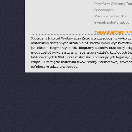
Inspektor Ochrony Da
Osobowych
Magdalena Heczko
e-mail:
iodo@znak.com
newsletter >
Społeczny Instytut Wydawniczy Znak wyraża zgodę na wykorzy
materiałów dostępnych aktualnie na stronie www.wydawnictwoz
jak: okładki, fragmenty tekstu, biogramy autorów oraz opisy ksią
mogą zostać wykorzystane w recenzjach książek, katalogach i
bibliotecznych (OPAC) oraz materiałach promujących legalną dy
książek. Usunięcie materiału z ww. strony internetowej, równoz
cofnięciem udzielonej zgody.