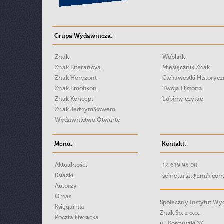
Grupa Wydawnicza:
Znak
Woblink
Znak Literanova
Miesięcznik Znak
Znak Horyzont
Ciekawostki Historyc
Znak Emotikon
Twoja Historia
Znak Koncept
Lubimy czytać
Znak JednymSłowem
Wydawnictwo Otwarte
Menu:
Kontakt:
Aktualności
12 619 95 00
Książki
sekretariat@znak.com
Autorzy
O nas
Społeczny Instytut W
Księgarnia
Znak Sp. z o.o.,
Poczta literacka
ul. Kościuszki 37,