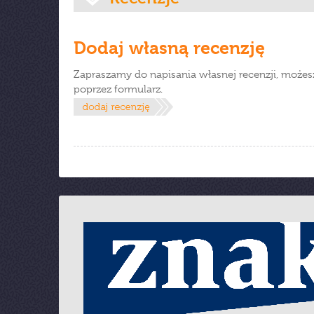
Dodaj własną recenzję
Zapraszamy do napisania własnej recenzji, możes
poprzez formularz.