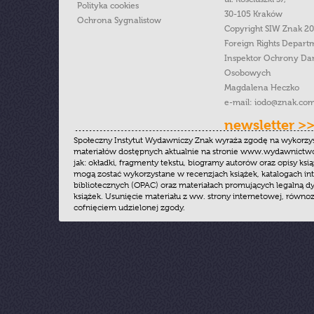
Polityka cookies
30-105 Kraków
Ochrona Sygnalistow
Copyright SIW Znak 2
Foreign Rights Depart
Inspektor Ochrony Da
Osobowych
Magdalena Heczko
e-mail:
iodo@znak.com
newsletter >
Społeczny Instytut Wydawniczy Znak wyraża zgodę na wykorzy
materiałów dostępnych aktualnie na stronie www.wydawnictwoz
jak: okładki, fragmenty tekstu, biogramy autorów oraz opisy ksią
mogą zostać wykorzystane w recenzjach książek, katalogach i
bibliotecznych (OPAC) oraz materiałach promujących legalną dy
książek. Usunięcie materiału z ww. strony internetowej, równoz
cofnięciem udzielonej zgody.