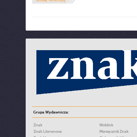
Grupa Wydawnicza:
Znak
Woblink
Znak Literanova
Miesięcznik Znak