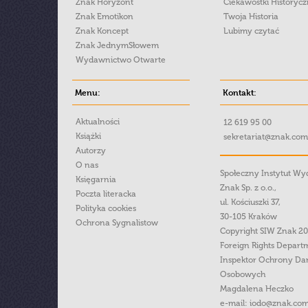
Znak Horyzont
Ciekawostki Historyc
Znak Emotikon
Twoja Historia
Znak Koncept
Lubimy czytać
Znak JednymSłowem
Wydawnictwo Otwarte
Menu:
Kontakt:
Aktualności
12 619 95 00
Książki
sekretariat@znak.com
Autorzy
O nas
Społeczny Instytut W
Księgarnia
Znak Sp. z o.o.,
Poczta literacka
ul. Kościuszki 37,
Polityka cookies
30-105 Kraków
Ochrona Sygnalistow
Copyright SIW Znak 2
Foreign Rights Depart
Inspektor Ochrony Da
Osobowych
Magdalena Heczko
e-mail:
iodo@znak.com