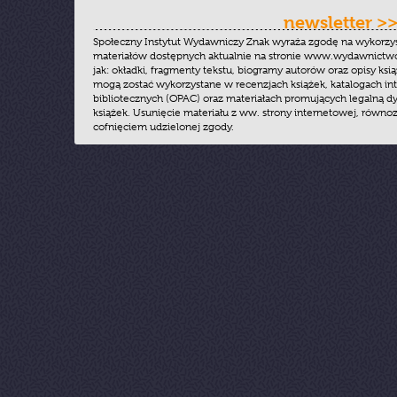
newsletter >
Społeczny Instytut Wydawniczy Znak wyraża zgodę na wykorzy
materiałów dostępnych aktualnie na stronie www.wydawnictwoz
jak: okładki, fragmenty tekstu, biogramy autorów oraz opisy ksią
mogą zostać wykorzystane w recenzjach książek, katalogach i
bibliotecznych (OPAC) oraz materiałach promujących legalną dy
książek. Usunięcie materiału z ww. strony internetowej, równoz
cofnięciem udzielonej zgody.