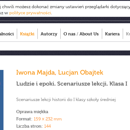
ej chwili możesz dokonać zmiany ustawień przeglądarki dotycząc
esz w
polityce prywatności
.
alności
Książki
Autorzy
O nas
/
About Us
Kariera
K
Iwona Majda
,
Lucjan Obajtek
Ludzie i epoki. Scenariusze lekcji. Klasa I
Scenariusze lekcji historii do I klasy szkoły średniej
Oprawa miękka
Format:
159 × 232 mm
Liczba stron:
144