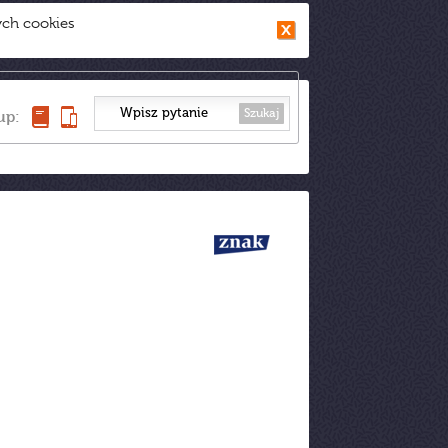
ych cookies
Szukaj
up: