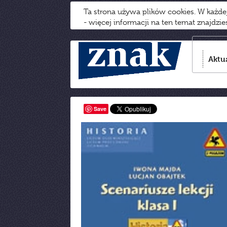
Ta strona używa plików cookies. W każd
- więcej informacji na ten temat znajdzi
Aktu
Save