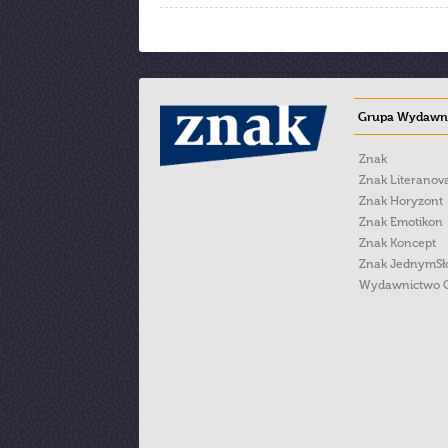
Grupa Wydawni
Znak
Znak Literanov
Znak Horyzont
Znak Emotikon
Znak Koncept
Znak JednymS
Wydawnictwo 