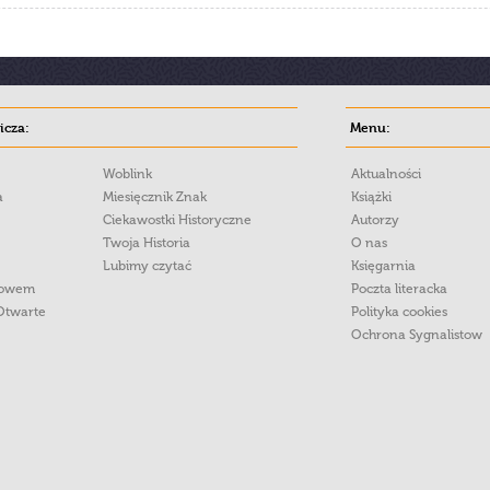
cza:
Menu:
Woblink
Aktualności
a
Miesięcznik Znak
Książki
Ciekawostki Historyczne
Autorzy
Twoja Historia
O nas
Lubimy czytać
Księgarnia
łowem
Poczta literacka
Otwarte
Polityka cookies
Ochrona Sygnalistow