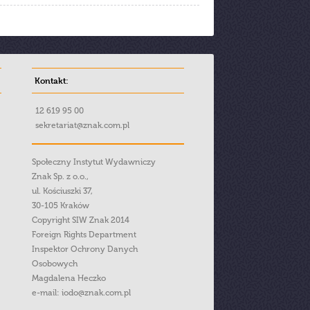
Kontakt:
12 619 95 00
sekretariat@znak.com.pl
Społeczny Instytut Wydawniczy
Znak Sp. z o.o.,
ul. Kościuszki 37,
30-105 Kraków
Copyright SIW Znak 2014
Foreign Rights Department
Inspektor Ochrony Danych
Osobowych
Magdalena Heczko
e-mail:
iodo@znak.com.pl