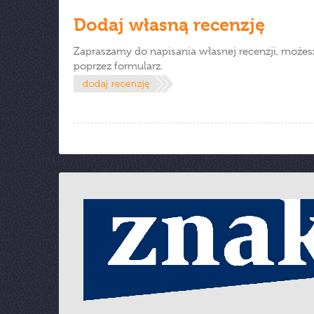
Dodaj własną recenzję
Zapraszamy do napisania własnej recenzji, możes
poprzez formularz.