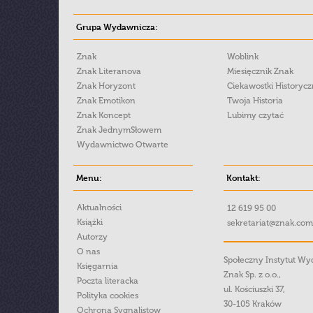
Grupa Wydawnicza:
Znak
Woblink
Znak Literanova
Miesięcznik Znak
Znak Horyzont
Ciekawostki Historyc
Znak Emotikon
Twoja Historia
Znak Koncept
Lubimy czytać
Znak JednymSłowem
Wydawnictwo Otwarte
Menu:
Kontakt:
Aktualności
12 619 95 00
Książki
sekretariat@znak.com
Autorzy
O nas
Społeczny Instytut W
Księgarnia
Znak Sp. z o.o.,
Poczta literacka
ul. Kościuszki 37,
Polityka cookies
30-105 Kraków
Ochrona Sygnalistow