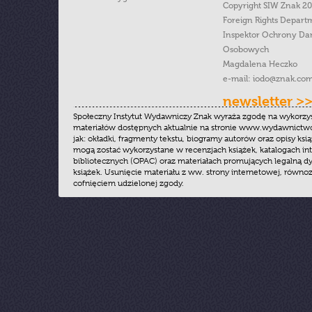
Copyright SIW Znak 2
Foreign Rights Depart
Inspektor Ochrony Da
Osobowych
Magdalena Heczko
e-mail:
iodo@znak.com
newsletter >
Społeczny Instytut Wydawniczy Znak wyraża zgodę na wykorzy
materiałów dostępnych aktualnie na stronie www.wydawnictwoz
jak: okładki, fragmenty tekstu, biogramy autorów oraz opisy ksią
mogą zostać wykorzystane w recenzjach książek, katalogach i
bibliotecznych (OPAC) oraz materiałach promujących legalną dy
książek. Usunięcie materiału z ww. strony internetowej, równoz
cofnięciem udzielonej zgody.