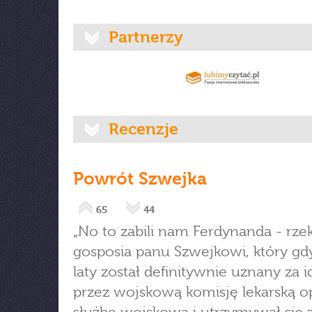
Partnerzy
Recenzje
Powrót Szwejka
65
44
„No to zabili nam Ferdynanda - rze
gosposia panu Szwejkowi, który gd
laty został definitywnie uznany za i
przez wojskową komisję lekarską o