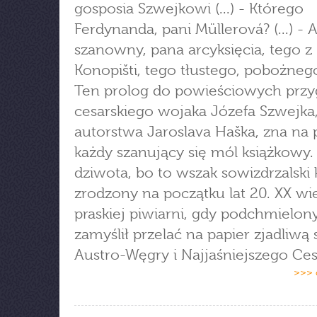
gosposia Szwejkowi (...) - Którego
Ferdynanda, pani Müllerová? (...) - 
szanowny, pana arcyksięcia, tego z
Konopišti, tego tłustego, pobożnego! 
Ten prolog do powieściowych prz
cesarskiego wojaka Józefa Szwejka
autorstwa Jaroslava Haška, zna na
każdy szanujący się mól książkowy. 
dziwota, bo to wszak sowizdrzalski 
zrodzony na początku lat 20. XX w
praskiej piwiarni, gdy podchmielony
zamyślił przelać na papier zjadliwą 
Austro-Węgry i Najjaśniejszego Ces
>>> 