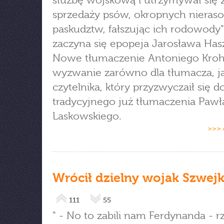
służbę wojskową i utrzymywał się 
sprzedaży psów, okropnych nieras
paskudztw, fałszując ich rodowody"
zaczyna się epopeja Jarosława Has
Nowe tłumaczenie Antoniego Kroh
wyzwanie zarówno dla tłumacza, ja
czytelnika, który przyzwyczaił się d
tradycyjnego już tłumaczenia Pawł
Laskowskiego.
>>> 
Wrócił dzielny wojak Szwej
111
55
" - No to zabili nam Ferdynanda - r