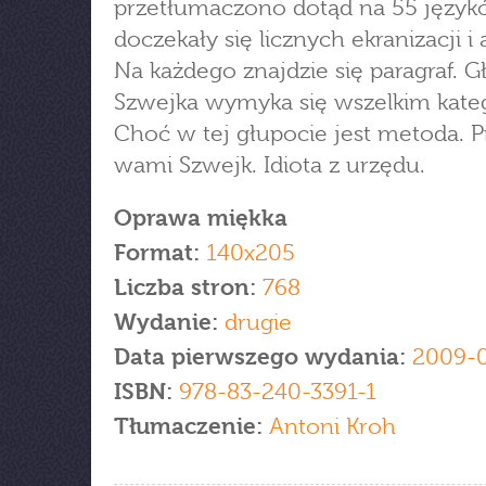
przetłumaczono dotąd na 55 język
doczekały się licznych ekranizacji i 
Na każdego znajdzie się paragraf. G
Szwejka wymyka się wszelkim kate
Choć w tej głupocie jest metoda. P
wami Szwejk. Idiota z urzędu.
Oprawa miękka
Format:
140x205
Liczba stron:
768
Wydanie:
drugie
Data pierwszego wydania:
2009-
ISBN:
978-83-240-3391-1
Tłumaczenie:
Antoni Kroh