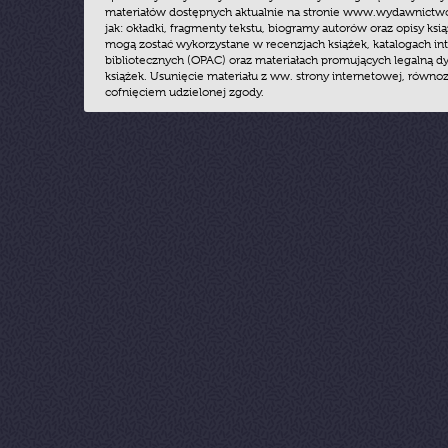
materiałów dostępnych aktualnie na stronie www.wydawnictwoz
jak: okładki, fragmenty tekstu, biogramy autorów oraz opisy ksią
mogą zostać wykorzystane w recenzjach książek, katalogach i
bibliotecznych (OPAC) oraz materiałach promujących legalną dy
książek. Usunięcie materiału z ww. strony internetowej, równoz
cofnięciem udzielonej zgody.