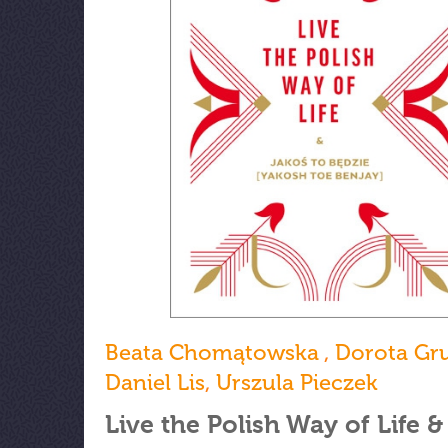
Beata Chomątowska
,
Dorota Gr
Daniel Lis
,
Urszula Pieczek
Live the Polish Way of Life 