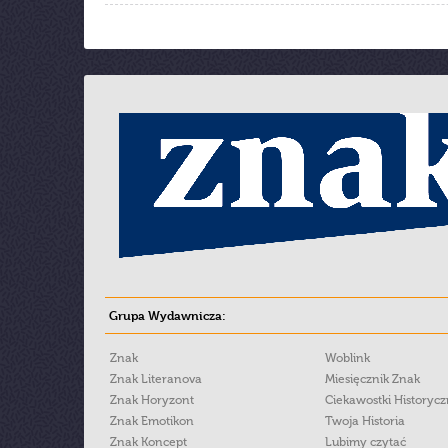
Grupa Wydawnicza:
Znak
Woblink
Znak Literanova
Miesięcznik Znak
Znak Horyzont
Ciekawostki Historyc
Znak Emotikon
Twoja Historia
Znak Koncept
Lubimy czytać