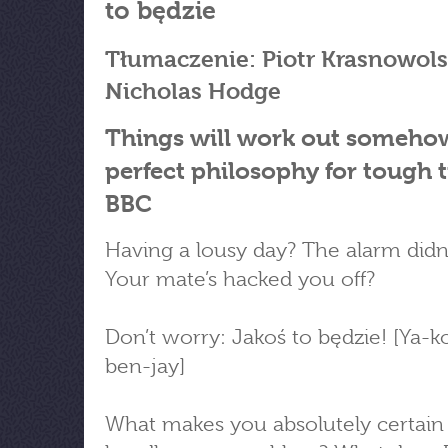
to będzie
Tłumaczenie: Piotr Krasnowolsk
Nicholas Hodge
Things will work out someho
perfect philosophy for tough 
BBC
Having a lousy day? The alarm didn’
Your mate’s hacked you off?
Don’t worry: Jakoś to będzie! [Ya-k
ben-jay]
What makes you absolutely certain