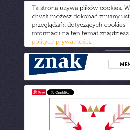
Ta strona używa plików cookies. W
chwili możesz dokonać zmiany us
przeglądarki dotyczących cookies
-
informacji na ten temat znajdziesz
polityce prywatności
.
ME
Save