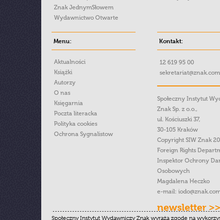
Znak JednymSłowem
Wydawnictwo Otwarte
Menu:
Kontakt:
Aktualności
12 619 95 00
Książki
sekretariat@znak.com
Autorzy
O nas
Społeczny Instytut W
Księgarnia
Znak Sp. z o.o.,
Poczta literacka
ul. Kościuszki 37,
Polityka cookies
30-105 Kraków
Ochrona Sygnalistow
Copyright SIW Znak 2
Foreign Rights Depart
Inspektor Ochrony Da
Osobowych
Magdalena Heczko
e-mail:
iodo@znak.com
newsletter >
Społeczny Instytut Wydawniczy Znak wyraża zgodę na wykorzy