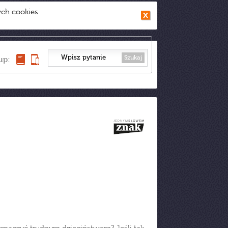
ych cookies
Szukaj
up: