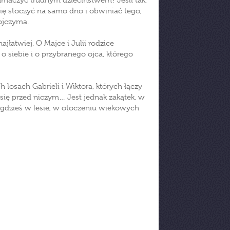
umaczyć trudnym dzieciństwem? Jeśli tak,
 się stoczyć na samo dno i obwiniać tego,
 ojczyma.
najłatwiej. O Majce i Julii rodzice
o siebie i o przybranego ojca, którego
losach Gabrieli i Wiktora, których łączy
e się przed niczym… Jest jednak zakątek, w
y gdzieś w lesie, w otoczeniu wiekowych