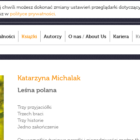
ej chwili możesz dokonać zmiany ustawień przeglądarki dotycząc
esz w
polityce prywatności
.
alności
Książki
Autorzy
O nas
/
About Us
Kariera
K
Katarzyna Michalak
Leśna polana
Trzy przyjaciółki
Trzech braci
Trzy historie
Jedno zakończenie