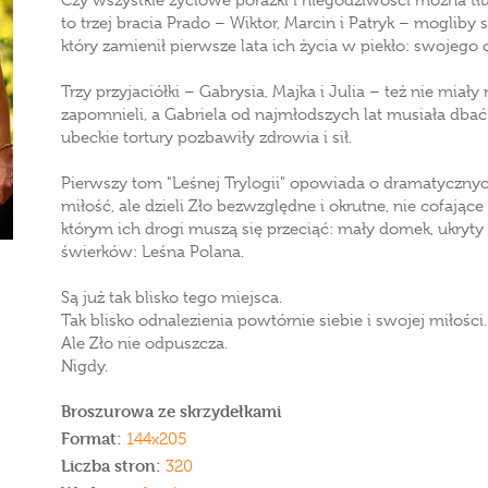
Czy wszystkie życiowe porażki i niegodziwości można tł
to trzej bracia Prado – Wiktor, Marcin i Patryk – mogliby
który zamienił pierwsze lata ich życia w piekło: swojego
Trzy przyjaciółki – Gabrysia, Majka i Julia – też nie miały 
zapomnieli, a Gabriela od najmłodszych lat musiała dbać 
ubeckie tortury pozbawiły zdrowia i sił.
Pierwszy tom "Leśnej Trylogii" opowiada o dramatycznych 
miłość, ale dzieli Zło bezwzględne i okrutne, nie cofając
którym ich drogi muszą się przeciąć: mały domek, ukryt
świerków: Leśna Polana.
Są już tak blisko tego miejsca.
Tak blisko odnalezienia powtórnie siebie i swojej miłości.
Ale Zło nie odpuszcza.
Nigdy.
Broszurowa ze skrzydełkami
Format:
144x205
Liczba stron:
320