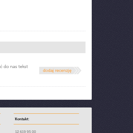
ć do nas tekst
Kontakt:
12 619 95 00