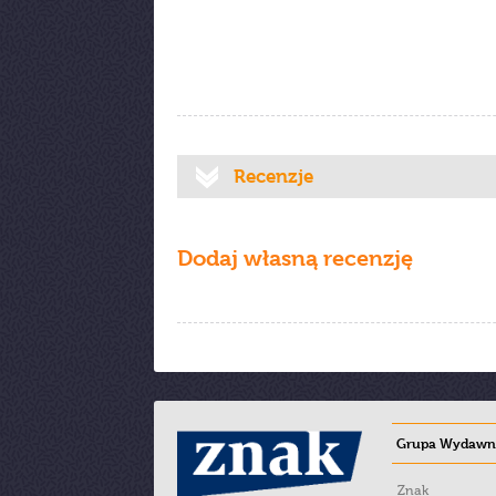
Recenzje
Dodaj własną recenzję
Grupa Wydawni
Znak