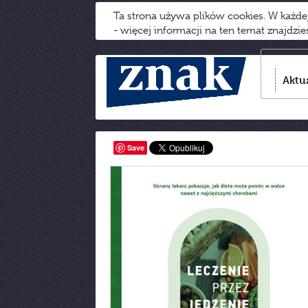
Ta strona używa plików cookies. W każd
- więcej informacji na ten temat znajdzi
Aktu
Save