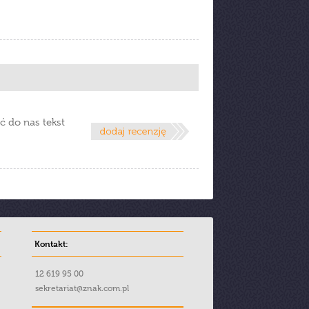
ć do nas tekst
Kontakt:
12 619 95 00
sekretariat@znak.com.pl