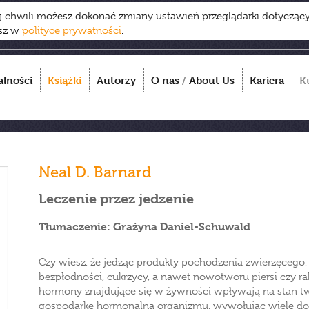
ej chwili możesz dokonać zmiany ustawień przeglądarki dotycząc
esz w
polityce prywatności
.
alności
Książki
Autorzy
O nas
/
About Us
Kariera
K
Neal D. Barnard
Leczenie przez jedzenie
Tłumaczenie: Grażyna Daniel-Schuwald
Czy wiesz, że jedząc produkty pochodzenia zwierzęcego,
bezpłodności, cukrzycy, a nawet nowotworu piersi czy raka 
hormony znajdujące się w żywności wpływają na stan tw
gospodarkę hormonalną organizmu, wywołując wiele dol