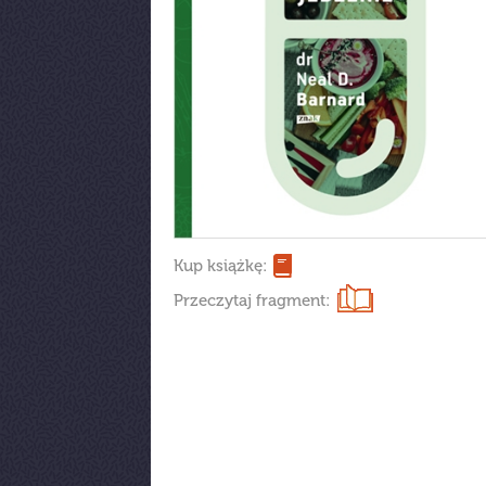
Kup książkę:
Przeczytaj fragment: