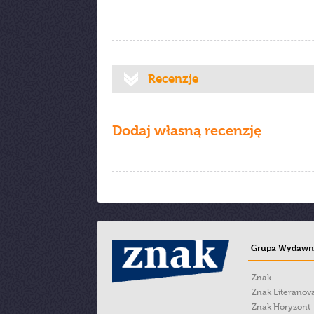
Recenzje
Dodaj własną recenzję
Grupa Wydawni
Znak
Znak Literanov
Znak Horyzont