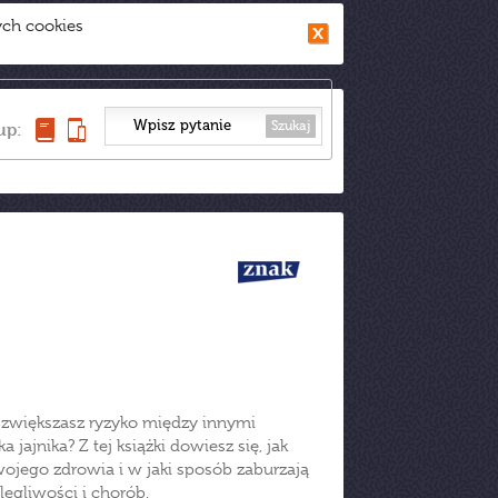
ych cookies
Szukaj
up:
 zwiększasz ryzyko między innymi
jajnika? Z tej książki dowiesz się, jak
ojego zdrowia i w jaki sposób zaburzają
egliwości i chorób.