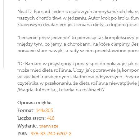
Neal D. Barnard, jeden z czołowych amerykańskich lekar
naszych chorób tkwi w jedzeniu. Autor krok po kroku tłu
kluczowym działaniem jest zmiana diety, a dopiero późn
"Leczenie przez jedzenie" to pierwszy tak kompleksowy p
między tym, co jemy, a chorobami, na które cierpimy. J
porzucić stare nawyki, a rady w nim przedstawione pomo
"Dr Barnard w przystępny i prosty sposób pokazuje, jak
może mieć dieta roślinna. Uczy, jak poprawnie ją kompo
wszystkich niezbędnych składników odżywczych. Przytoc
czytelnika w przekonaniu, że dieta roślinna niewątpliwie 
/Magda Jutrzenka, „Lekarka na roślinach”/
Oprawa miękka
Format:
144x205
Liczba stron:
416
Wydanie:
pierwsze
ISBN:
978-83-240-6207-2