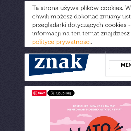
Ta strona używa plików cookies. W
chwili możesz dokonać zmiany us
przeglądarki dotyczących cookies
-
informacji na ten temat znajdziesz
polityce prywatności
.
ME
Save