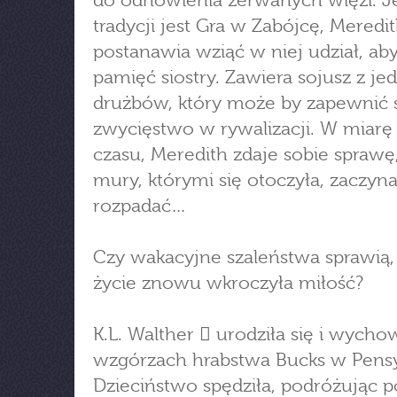
do odnowienia zerwanych więzi. J
tradycji jest Gra w Zabójcę, Meredi
postanawia wziąć w niej udział, ab
pamięć siostry. Zawiera sojusz z j
drużbów, który może by zapewnić 
zwycięstwo w rywalizacji. W miar
czasu, Meredith zdaje sobie sprawę
mury, którymi się otoczyła, zaczyna
rozpadać…
Czy wakacyjne szaleństwa sprawią, 
życie znowu wkroczyła miłość?
K.L. Walther  urodziła się i wycho
wzgórzach hrabstwa Bucks w Pensy
Dzieciństwo spędziła, podróżując p