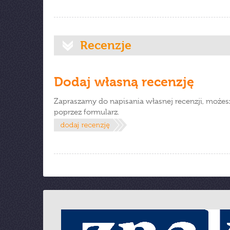
Recenzje
Dodaj własną recenzję
Zapraszamy do napisania własnej recenzji, możes
poprzez formularz.