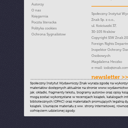
Autorzy
O nas
Społeczny Instytut W
Księgarnia
Znak Sp. z o.o.,
Poczta literacka
ul. Kościuszki 37,
Polityka cookies
30-105 Kraków
Ochrona Sygnalistow
Copyright SIW Znak 2
Foreign Rights Depart
Inspektor Ochrony Da
Osobowych
Magdalena Heczko
e-mail:
iodo@znak.com
newsletter >
Społeczny Instytut Wydawniczy Znak wyraża zgodę na wykorzy
materiałów dostępnych aktualnie na stronie www.wydawnictwoz
jak: okładki, fragmenty tekstu, biogramy autorów oraz opisy ksią
mogą zostać wykorzystane w recenzjach książek, katalogach i
bibliotecznych (OPAC) oraz materiałach promujących legalną dy
książek. Usunięcie materiału z ww. strony internetowej, równoz
cofnięciem udzielonej zgody.