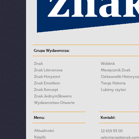
Grupa Wydawnicza:
Znak
Woblink
Znak Literanova
Miesięcznik Znak
Znak Horyzont
Ciekawostki Historyc
Znak Emotikon
Twoja Historia
Znak Koncept
Lubimy czytać
Znak JednymSłowem
Wydawnictwo Otwarte
Menu:
Kontakt:
Aktualności
12 619 95 00
Książki
sekretariat@znak.com