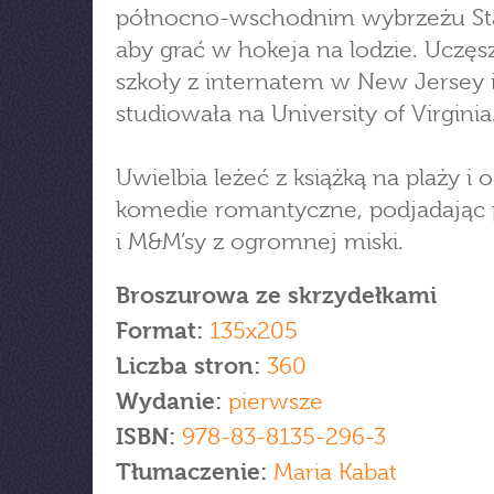
północno-wschodnim wybrzeżu St
aby grać w hokeja na lodzie. Uczęs
szkoły z internatem w New Jersey 
studiowała na University of Virginia
Uwielbia leżeć z książką na plaży i 
komedie romantyczne, podjadając
i M&M’sy z ogromnej miski.
Broszurowa ze skrzydełkami
Format:
135x205
Liczba stron:
360
Wydanie:
pierwsze
ISBN:
978-83-8135-296-3
Tłumaczenie:
Maria Kabat