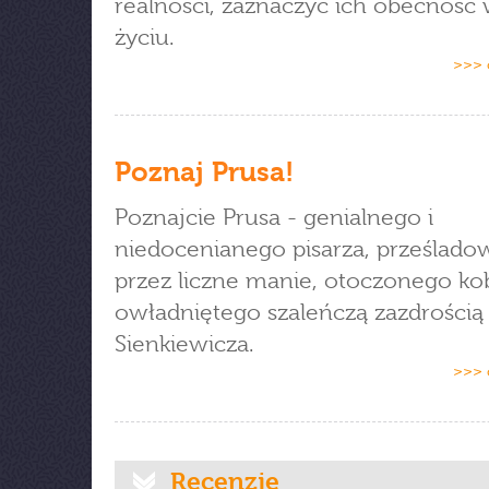
realności, zaznaczyć ich obecność
życiu.
>>> 
Poznaj Prusa!
Poznajcie Prusa - genialnego i
niedocenianego pisarza, prześlad
przez liczne manie, otoczonego kob
owładniętego szaleńczą zazdrością
Sienkiewicza.
>>> 
Recenzje