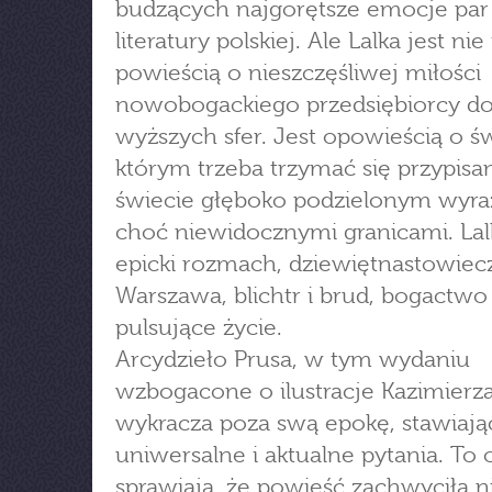
budzących najgorętsze emocje par
literatury polskiej. Ale Lalka jest nie
powieścią o nieszczęśliwej miłości
nowobogackiego przedsiębiorcy do
wyższych sfer. Jest opowieścią o ś
którym trzeba trzymać się przypisan
świecie głęboko podzielonym wyra
choć niewidocznymi granicami. Lal
epicki rozmach, dziewiętnastowiec
Warszawa, blichtr i brud, bogactwo 
pulsujące życie.
Arcydzieło Prusa, w tym wydaniu
wzbogacone o ilustracje Kazimierz
wykracza poza swą epokę, stawiają
uniwersalne i aktualne pytania. To
sprawiają, że powieść zachwyciła ni