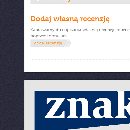
Dodaj własną recenzję
Zapraszamy do napisania własnej recenzji, możes
poprzez formularz.