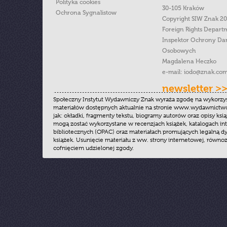
Polityka cookies
30-105 Kraków
Ochrona Sygnalistow
Copyright SIW Znak 2
Foreign Rights Depart
Inspektor Ochrony Da
Osobowych
Magdalena Heczko
e-mail:
iodo@znak.com
newsletter >
Społeczny Instytut Wydawniczy Znak wyraża zgodę na wykorzy
materiałów dostępnych aktualnie na stronie www.wydawnictwoz
jak: okładki, fragmenty tekstu, biogramy autorów oraz opisy ksią
mogą zostać wykorzystane w recenzjach książek, katalogach i
bibliotecznych (OPAC) oraz materiałach promujących legalną dy
książek. Usunięcie materiału z ww. strony internetowej, równoz
cofnięciem udzielonej zgody.