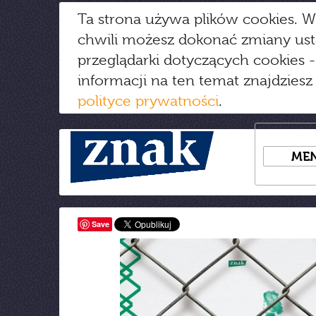
Ta strona używa plików cookies. W
chwili możesz dokonać zmiany us
przeglądarki dotyczących cookies
-
informacji na ten temat znajdziesz
polityce prywatności
.
ME
Save