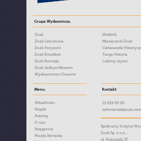
Grupa Wydawnicza:
Znak
Woblink
Znak Literanova
Miesięcznik Znak
Znak Horyzont
Ciekawostki Historyc
Znak Emotikon
Twoja Historia
Znak Koncept
Lubimy czytać
Znak JednymSłowem
Wydawnictwo Otwarte
Menu:
Kontakt:
Aktualności
12 619 95 00
Książki
sekretariat@znak.com
Autorzy
O nas
Społeczny Instytut W
Księgarnia
Znak Sp. z o.o.,
Poczta literacka
ul. Kościuszki 37,