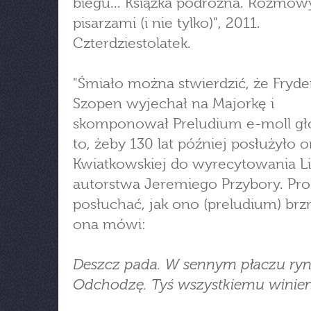
biegu... Książka podróżna. Rozmow
pisarzami (i nie tylko)", 2011.
Czterdziestolatek.
"Śmiało można stwierdzić, że Fryde
Szopen wyjechał na Majorkę i
skomponował Preludium e-moll gł
to, żeby 130 lat później posłużyło o
Kwiatkowskiej do wyrecytowania Li
autorstwa Jeremiego Przybory. Pro
posłuchać, jak ono (preludium) brz
ona mówi:
Deszcz pada. W sennym płaczu ryn
Odchodzę. Tyś wszystkiemu winien.