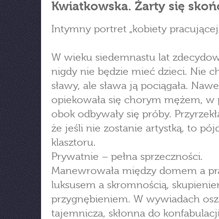
Kwiatkowska. Żarty się skoń
Intymny portret „kobiety pracującej”
W wieku siedemnastu lat zdecydow
nigdy nie będzie mieć dzieci. Nie c
sławy, ale sława ją pociągała. Nawe
opiekowała się chorym mężem, w 
obok odbywały się próby. Przyrzekł
że jeśli nie zostanie artystką, to pój
klasztoru.
Prywatnie – pełna sprzeczności.
Manewrowała między domem a pr
luksusem a skromnością, skupieni
przygnębieniem. W wywiadach osz
tajemnicza, skłonna do konfabulacji