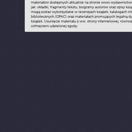
materiałów dostępnych aktualnie na stronie www.wydawnictwoz
jak: okładki, fragmenty tekstu, biogramy autorów oraz opisy ksią
mogą zostać wykorzystane w recenzjach książek, katalogach i
bibliotecznych (OPAC) oraz materiałach promujących legalną dy
książek. Usunięcie materiału z ww. strony internetowej, równoz
cofnięciem udzielonej zgody.