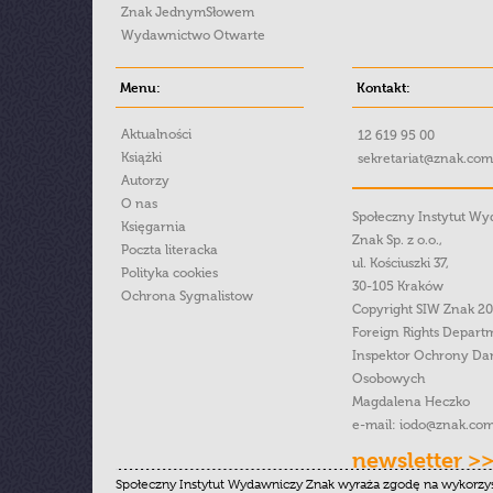
Znak JednymSłowem
Wydawnictwo Otwarte
Menu:
Kontakt:
Aktualności
12 619 95 00
Książki
sekretariat@znak.com
Autorzy
O nas
Społeczny Instytut W
Księgarnia
Znak Sp. z o.o.,
Poczta literacka
ul. Kościuszki 37,
Polityka cookies
30-105 Kraków
Ochrona Sygnalistow
Copyright SIW Znak 2
Foreign Rights Depart
Inspektor Ochrony Da
Osobowych
Magdalena Heczko
e-mail:
iodo@znak.com
newsletter >
Społeczny Instytut Wydawniczy Znak wyraża zgodę na wykorzy