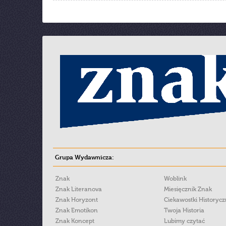
Grupa Wydawnicza:
Znak
Woblink
Znak Literanova
Miesięcznik Znak
Znak Horyzont
Ciekawostki Historyc
Znak Emotikon
Twoja Historia
Znak Koncept
Lubimy czytać