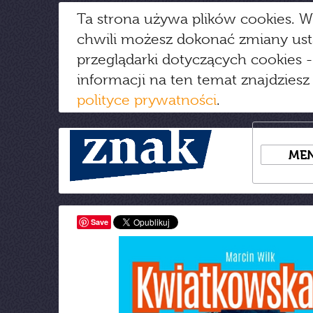
Ta strona używa plików cookies. W
chwili możesz dokonać zmiany us
przeglądarki dotyczących cookies
-
informacji na ten temat znajdziesz
polityce prywatności
.
ME
Save