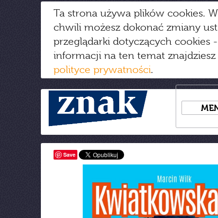
Ta strona używa plików cookies. W
chwili możesz dokonać zmiany us
przeglądarki dotyczących cookies
-
informacji na ten temat znajdziesz
polityce prywatności
.
ME
Save