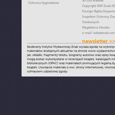
30-105 Kraków
Ochrona Sygnalistow
Copyright SIW Znak 2
Foreign Rights Depart
Inspektor Ochrony Da
Osobowych
Magdalena Heczko
e-mail:
iodo@znak.com
newsletter >
Społeczny Instytut Wydawniczy Znak wyraża zgodę na wykorzy
materiałów dostępnych aktualnie na stronie www.wydawnictwoz
jak: okładki, fragmenty tekstu, biogramy autorów oraz opisy ksią
mogą zostać wykorzystane w recenzjach książek, katalogach i
bibliotecznych (OPAC) oraz materiałach promujących legalną dy
książek. Usunięcie materiału z ww. strony internetowej, równoz
cofnięciem udzielonej zgody.