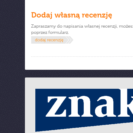
Dodaj własną recenzję
Zapraszamy do napisania własnej recenzji, możes
poprzez formularz.