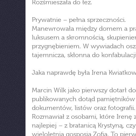
Rozśmieszała do łez.
Prywatnie – pełna sprzeczności.
Manewrowała między domem a pr
luksusem a skromnością, skupieni
przygnębieniem. W wywiadach osz
tajemnicza, skłonna do konfabulacji
Jaka naprawdę była Irena Kwiatko
Marcin Wilk jako pierwszy dotarł do
publikowanych dotąd pamiętników a
dokumentów, listów oraz fotografii.
Rozmawiał z osobami, które Irenę 
najlepiej – z bratanicą Krystyną, czy
wieloletnią gosposią Zofią. To pier