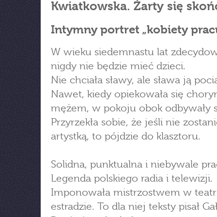
Kwiatkowska. Żarty się skoń
Intymny portret „kobiety prac
W wieku siedemnastu lat zdecydow
nigdy nie będzie mieć dzieci.
Nie chciała sławy, ale sława ją poci
Nawet, kiedy opiekowała się chor
mężem, w pokoju obok odbywały si
Przyrzekła sobie, że jeśli nie zostan
artystką, to pójdzie do klasztoru.
Solidna, punktualna i niebywale pra
Legenda polskiego radia i telewizji.
Imponowała mistrzostwem w teatrz
estradzie. To dla niej teksty pisał Ga