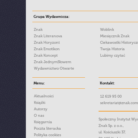
Grupa Wydawnicza:
Znak
Woblink
Znak Literanova
Miesięcznik Znak
Znak Horyzont
Ciekawostki Historyc
Znak Emotikon
Twoja Historia
Znak Koncept
Lubimy czytać
Znak JednymSłowem
Wydawnictwo Otwarte
Menu:
Kontakt:
Aktualności
12 619 95 00
Książki
sekretariat@znak.com
Autorzy
O nas
Społeczny Instytut W
Księgarnia
Znak Sp. z o.o.,
Poczta literacka
ul. Kościuszki 37,
Polityka cookies