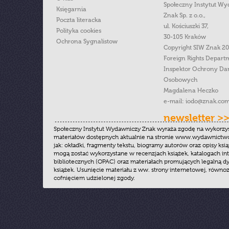
Społeczny Instytut W
Księgarnia
Znak Sp. z o.o.,
Poczta literacka
ul. Kościuszki 37,
Polityka cookies
30-105 Kraków
Ochrona Sygnalistow
Copyright SIW Znak 2
Foreign Rights Depart
Inspektor Ochrony Da
Osobowych
Magdalena Heczko
e-mail:
iodo@znak.com
newsletter >
Społeczny Instytut Wydawniczy Znak wyraża zgodę na wykorzy
materiałów dostępnych aktualnie na stronie www.wydawnictwoz
jak: okładki, fragmenty tekstu, biogramy autorów oraz opisy ksią
mogą zostać wykorzystane w recenzjach książek, katalogach i
bibliotecznych (OPAC) oraz materiałach promujących legalną dy
książek. Usunięcie materiału z ww. strony internetowej, równoz
cofnięciem udzielonej zgody.