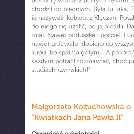
plebanię wracał z pustymi rękami. S
chodził do biednych. Była tu taka, 
ją nazywali, kobieta z Klęczan. Posz
do niego się użalić, bo ją okradli. Da
miał. Nawet poduszkę i pościel. Lud
nawet gniewało, dopiero co wszys
kupili, bo spał na gołym... A pokora
każdym potrafił rozmawiać, choć ju
studiach rzymskich!”
Małgorzata Kożuchowska o
”Kwiatkach Jana Pawła II”
Opowieść o świętości