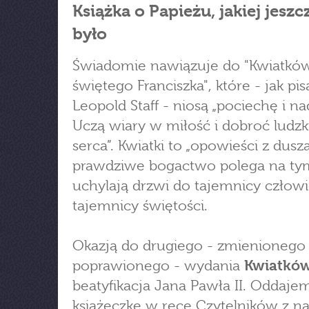
Książka o Papieżu, jakiej jeszc
było
Świadomie nawiązuje do "Kwiatkó
świętego Franciszka", które - jak pis
Leopold Staff - niosą „pociechę i na
Uczą wiary w miłość i dobroć ludz
serca”. Kwiatki to „opowieści z duszą
prawdziwe bogactwo polega na ty
uchylają drzwi do tajemnicy człow
tajemnicy świętości.
Okazją do drugiego - zmienionego 
poprawionego - wydania
Kwiatkó
beatyfikacja Jana Pawła II. Oddaje
książeczkę w ręce Czytelników z na