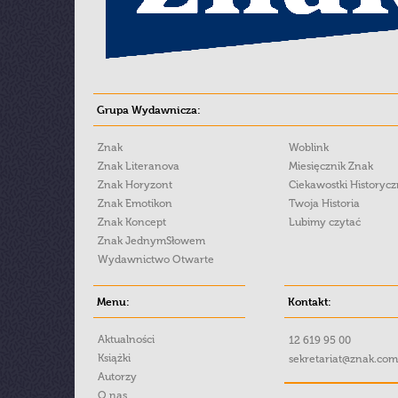
Grupa Wydawnicza:
Znak
Woblink
Znak Literanova
Miesięcznik Znak
Znak Horyzont
Ciekawostki Historyc
Znak Emotikon
Twoja Historia
Znak Koncept
Lubimy czytać
Znak JednymSłowem
Wydawnictwo Otwarte
Menu:
Kontakt:
Aktualności
12 619 95 00
Książki
sekretariat@znak.com
Autorzy
O nas