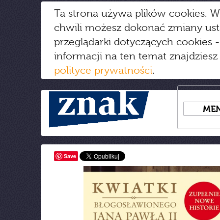
Ta strona używa plików cookies. W
chwili możesz dokonać zmiany us
przeglądarki dotyczących cookies
-
informacji na ten temat znajdziesz
polityce prywatności
.
ME
Save