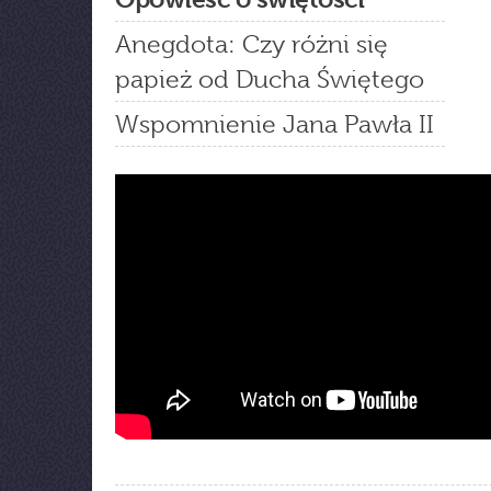
Anegdota: Czy różni się
papież od Ducha Świętego
Wspomnienie Jana Pawła II