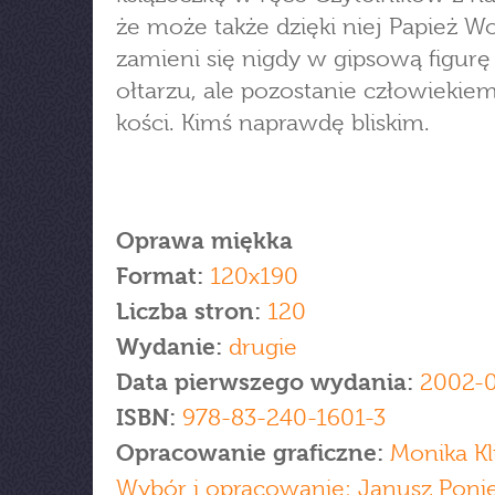
że może także dzięki niej Papież Wo
zamieni się nigdy w gipsową figurę
ołtarzu, ale pozostanie człowiekiem
kości. Kimś naprawdę bliskim.
Oprawa miękka
Format:
120x190
Liczba stron:
120
Wydanie:
drugie
Data pierwszego wydania:
2002-
ISBN:
978-83-240-1601-3
Opracowanie graficzne:
Monika K
Wybór i opracowanie: Janusz Ponie