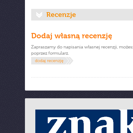
Recenzje
Dodaj własną recenzję
Zapraszamy do napisania własnej recenzji, możes
poprzez formularz.