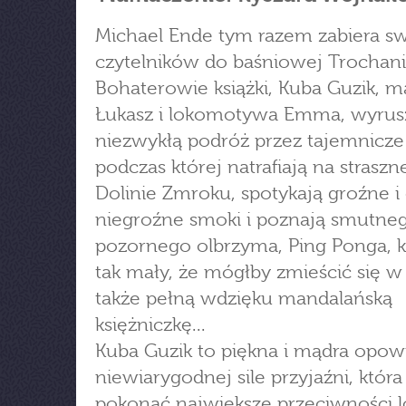
Michael Ende tym razem zabiera s
czytelników do baśniowej Trochanii
Bohaterowie książki, Kuba Guzik, m
Łukasz i lokomotywa Emma, wyrus
niezwykłą podróż przez tajemnicze 
podczas której natrafiają na strasz
Dolinie Zmroku, spotykają groźne i
niegroźne smoki i poznają smutne
pozornego olbrzyma, Ping Ponga, kt
tak mały, że mógłby zmieścić się w 
także pełną wdzięku mandalańską
księżniczkę...
Kuba Guzik to piękna i mądra opow
niewiarygodnej sile przyjaźni, któr
pokonać największe przeciwności l