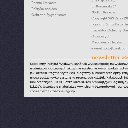
Znak Sp. z o.o.,
Poczta literacka
ul. Kościuszki 37,
Polityka cookies
30-105 Kraków
Ochrona Sygnalistow
Copyright SIW Znak 2
Foreign Rights Depart
Inspektor Ochrony Da
Osobowych
Magdalena Heczko
e-mail:
iodo@znak.com
newsletter >
Społeczny Instytut Wydawniczy Znak wyraża zgodę na wykorzy
materiałów dostępnych aktualnie na stronie www.wydawnictwoz
jak: okładki, fragmenty tekstu, biogramy autorów oraz opisy ksią
mogą zostać wykorzystane w recenzjach książek, katalogach i
bibliotecznych (OPAC) oraz materiałach promujących legalną dy
książek. Usunięcie materiału z ww. strony internetowej, równoz
cofnięciem udzielonej zgody.