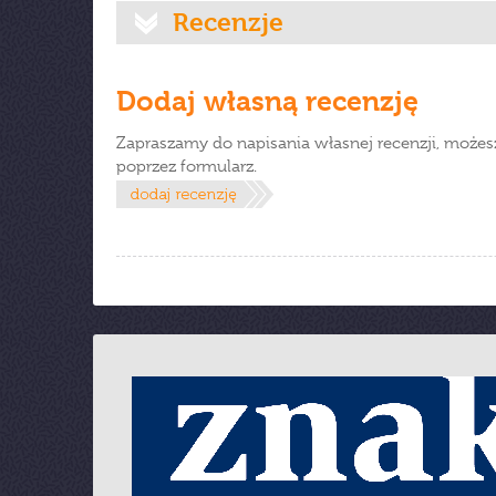
Recenzje
Dodaj własną recenzję
Zapraszamy do napisania własnej recenzji, możes
poprzez formularz.