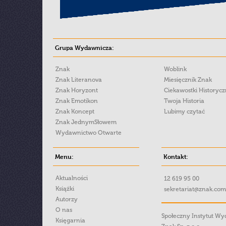
Grupa Wydawnicza:
Znak
Woblink
Znak Literanova
Miesięcznik Znak
Znak Horyzont
Ciekawostki Historyc
Znak Emotikon
Twoja Historia
Znak Koncept
Lubimy czytać
Znak JednymSłowem
Wydawnictwo Otwarte
Menu:
Kontakt:
Aktualności
12 619 95 00
Książki
sekretariat@znak.com
Autorzy
O nas
Społeczny Instytut W
Księgarnia