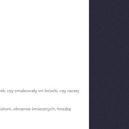
wek, czy smakowały im krówki, czy raczej
torii, okropnie śmiesznych, troszkę