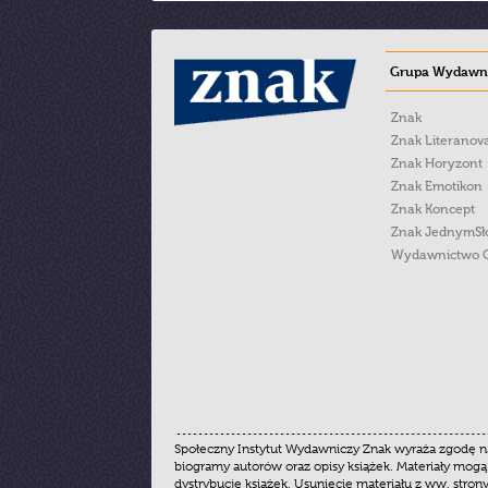
Grupa Wydawni
Znak
Znak Literanov
Znak Horyzont
Znak Emotikon
Znak Koncept
Znak JednymS
Wydawnictwo 
Społeczny Instytut Wydawniczy Znak wyraża zgodę na
biogramy autorów oraz opisy książek. Materiały mogą
dystrybucję książek. Usunięcie materiału z ww. stron