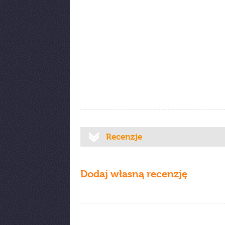
Recenzje
Dodaj własną recenzję