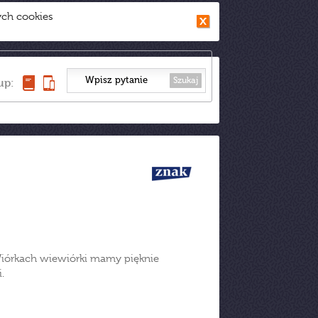
ych cookies
Szukaj
up:
Wiórkach wiewiórki mamy pięknie
.