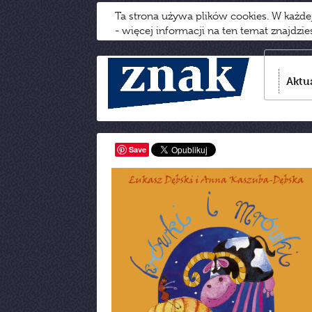
Ta strona używa plików cookies. W każd
- więcej informacji na ten temat znajdzi
Aktu
Save