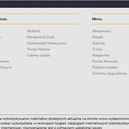
cza:
Menu:
Woblink
Aktualności
a
Miesięcznik Znak
Książki
Ciekawostki Historyczne
Autorzy
Twoja Historia
O nas
Lubimy czytać
Księgarnia
łowem
Poczta literacka
Otwarte
Polityka cookies
Ochrona Sygnalistow
 wykorzystywanie materiałów dostępnych aktualnie na stronie www.wydawnictwoznak
 zostać wykorzystane w recenzjach książek, katalogach internetowych biblioteczn
y internetowej, równoznacznie jest z cofnięciem udzielonej zgody.