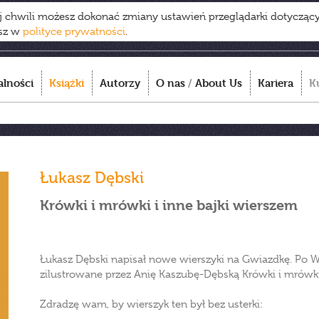
ej chwili możesz dokonać zmiany ustawień przeglądarki dotycząc
esz w
polityce prywatności
.
alności
Książki
Autorzy
O nas
/
About Us
Kariera
K
Łukasz Dębski
Krówki i mrówki i inne bajki wierszem
Łukasz Dębski napisał nowe wierszyki na Gwiazdkę. Po 
zilustrowane przez Anię Kaszubę-Dębską Krówki i mrówki
Zdradzę wam, by wierszyk ten był bez usterki: