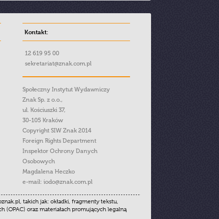
Kontakt:
12 619 95 00
sekretariat@znak.com.pl
Społeczny Instytut Wydawniczy
Znak Sp. z o.o.,
ul. Kościuszki 37,
30-105 Kraków
Copyright SIW Znak 2014
Foreign Rights Department
Inspektor Ochrony Danych
Osobowych
Magdalena Heczko
e-mail:
iodo@znak.com.pl
.pl, takich jak: okładki, fragmenty tekstu,
ych (OPAC) oraz materiałach promujących legalną