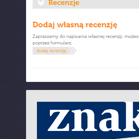
Recenzje
Dodaj własną recenzję
Zapraszamy do napisania własnej recenzji, możes
poprzez formularz.