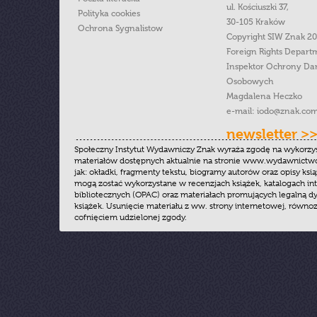
ul. Kościuszki 37,
Polityka cookies
30-105 Kraków
Ochrona Sygnalistow
Copyright SIW Znak 2
Foreign Rights Depart
Inspektor Ochrony Da
Osobowych
Magdalena Heczko
e-mail:
iodo@znak.com
newsletter >
Społeczny Instytut Wydawniczy Znak wyraża zgodę na wykorzy
materiałów dostępnych aktualnie na stronie www.wydawnictwoz
jak: okładki, fragmenty tekstu, biogramy autorów oraz opisy ksią
mogą zostać wykorzystane w recenzjach książek, katalogach i
bibliotecznych (OPAC) oraz materiałach promujących legalną dy
książek. Usunięcie materiału z ww. strony internetowej, równoz
cofnięciem udzielonej zgody.