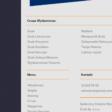
Grupa Wydawnicza:
Znak
Woblink
Znak Literanova
Miesięcznik Znak
Znak Horyzont
Ciekawostki Historyc
Znak Emotikon
Twoja Historia
Znak Koncept
Lubimy czytać
Znak JednymSłowem
Wydawnictwo Otwarte
Menu:
Kontakt:
Aktualności
12 619 95 00
Książki
sekretariat@znak.com
Autorzy
O nas
Społeczny Instytut W
Księgarnia
Znak Sp. z o.o.,
Poczta literacka