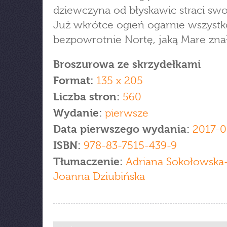
dziewczyna od błyskawic straci sw
Już wkrótce ogień ogarnie wszystko
bezpowrotnie Nortę, jaką Mare znał
Broszurowa ze skrzydełkami
Format:
135 x 205
Liczba stron:
560
Wydanie:
pierwsze
Data pierwszego wydania:
2017-0
ISBN:
978-83-7515-439-9
Tłumaczenie:
Adriana Sokołowska
Joanna Dziubińska