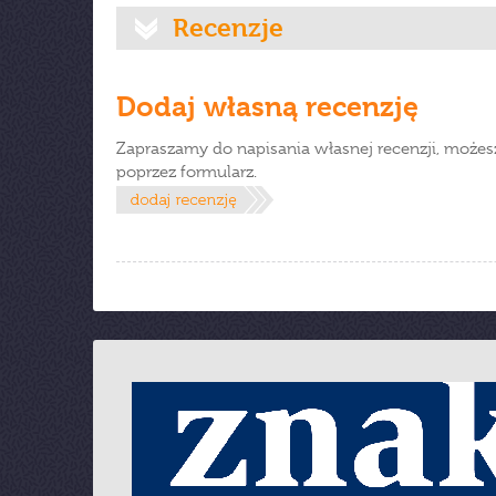
Recenzje
Dodaj własną recenzję
Zapraszamy do napisania własnej recenzji, możes
poprzez formularz.