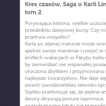
Kres czasów. Saga o Karli Li
tom 2
Porywająca historia, wielkie uczuci
przededniu dziejowej burzy. Czy m
przetrwa wszystko?
Karla po zdanej maturze może wre
spełnić swoje marzenie i ruszyć w 
krótkich wakacjach w Paryżu trafia 
by zamieszkać we wspaniałej posiad
otoczona zbytkiem i przyjmowana 
najlepsze towarzystwo. Nie daje si
zwieść uwodzicielskiej łatwości życi
Szybko przekonuje się, że piękne an
dwory skrywają ponure tajemnice,
arystokratyczne tytuły nie przesądz