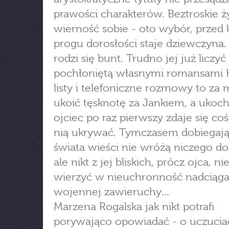
prawości charakterów. Beztroskie ż
wierność sobie - oto wybór, przed
progu dorosłości staje dziewczyna. 
rodzi się bunt. Trudno jej już liczyć
pochłoniętą własnymi romansami K
listy i telefoniczne rozmowy to za 
ukoić tęsknotę za Jankiem, a ukoc
ojciec po raz pierwszy zdaje się co
nią ukrywać. Tymczasem dobiegają
świata wieści nie wróżą niczego d
ale nikt z jej bliskich, prócz ojca, n
wierzyć w nieuchronność nadciąga
wojennej zawieruchy…
Marzena Rogalska jak nikt potrafi
porywająco opowiadać - o uczucia