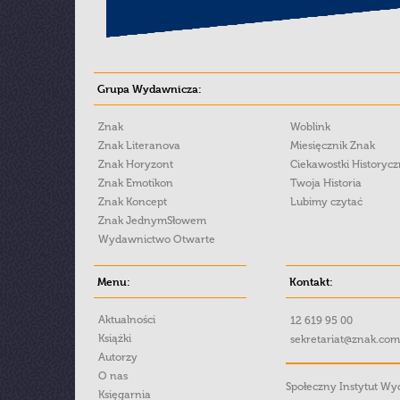
Grupa Wydawnicza:
Znak
Woblink
Znak Literanova
Miesięcznik Znak
Znak Horyzont
Ciekawostki Historyc
Znak Emotikon
Twoja Historia
Znak Koncept
Lubimy czytać
Znak JednymSłowem
Wydawnictwo Otwarte
Menu:
Kontakt:
Aktualności
12 619 95 00
Książki
sekretariat@znak.com
Autorzy
O nas
Społeczny Instytut W
Księgarnia