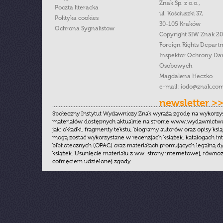
Znak Sp. z o.o.,
Poczta literacka
ul. Kościuszki 37,
Polityka cookies
30-105 Kraków
Ochrona Sygnalistow
Copyright SIW Znak 2
Foreign Rights Depart
Inspektor Ochrony Da
Osobowych
Magdalena Heczko
e-mail:
iodo@znak.com
newsletter >
Społeczny Instytut Wydawniczy Znak wyraża zgodę na wykorzy
materiałów dostępnych aktualnie na stronie www.wydawnictwoz
jak: okładki, fragmenty tekstu, biogramy autorów oraz opisy ksią
mogą zostać wykorzystane w recenzjach książek, katalogach i
bibliotecznych (OPAC) oraz materiałach promujących legalną dy
książek. Usunięcie materiału z ww. strony internetowej, równoz
cofnięciem udzielonej zgody.