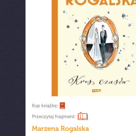
Kup książkę:
Przeczytaj fragment:
Marzena Rogalska