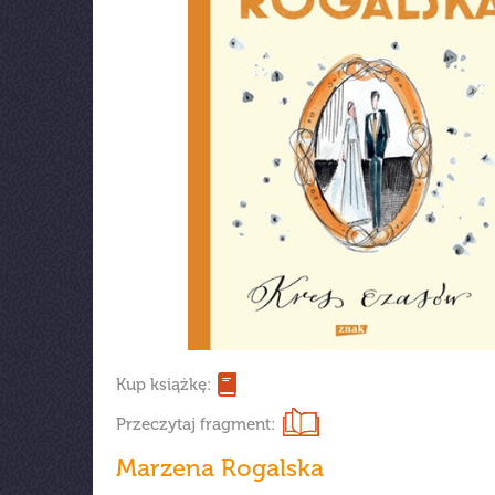
Kup książkę:
Przeczytaj fragment:
Marzena Rogalska