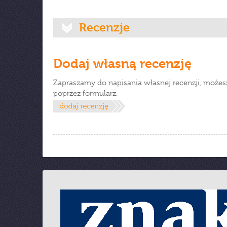
Recenzje
Dodaj własną recenzję
Zapraszamy do napisania własnej recenzji, możes
poprzez formularz.