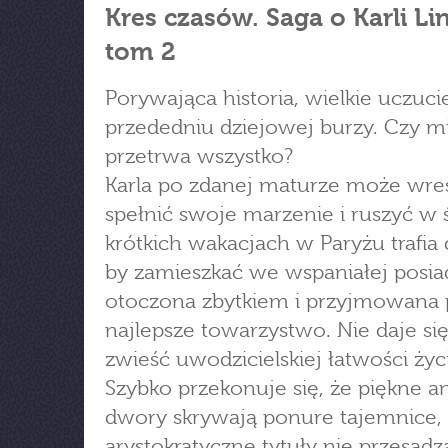
Kres czasów. Saga o Karli Li
tom 2
Porywająca historia, wielkie uczuci
przededniu dziejowej burzy. Czy m
przetrwa wszystko?
Karla po zdanej maturze może wre
spełnić swoje marzenie i ruszyć w 
krótkich wakacjach w Paryżu trafia 
by zamieszkać we wspaniałej posiad
otoczona zbytkiem i przyjmowana 
najlepsze towarzystwo. Nie daje si
zwieść uwodzicielskiej łatwości życi
Szybko przekonuje się, że piękne an
dwory skrywają ponure tajemnice,
arystokratyczne tytuły nie przesądz