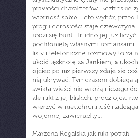
prawości charakterów. Beztroskie ż
wierność sobie - oto wybór, przed
progu dorosłości staje dziewczyna. 
rodzi się bunt. Trudno jej już liczyć
pochłoniętą własnymi romansami K
listy i telefoniczne rozmowy to za 
ukoić tęsknotę za Jankiem, a ukoc
ojciec po raz pierwszy zdaje się co
nią ukrywać. Tymczasem dobiegają
świata wieści nie wróżą niczego d
ale nikt z jej bliskich, prócz ojca, n
wierzyć w nieuchronność nadciąga
wojennej zawieruchy…
Marzena Rogalska jak nikt potrafi