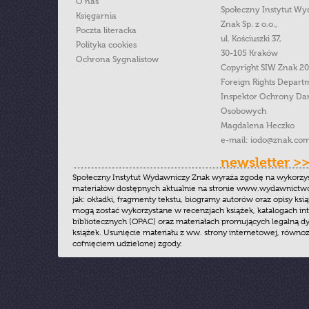
O nas
Społeczny Instytut W
Księgarnia
Znak Sp. z o.o.,
Poczta literacka
ul. Kościuszki 37,
Polityka cookies
30-105 Kraków
Ochrona Sygnalistow
Copyright SIW Znak 2
Foreign Rights Depart
Inspektor Ochrony Da
Osobowych
Magdalena Heczko
e-mail:
iodo@znak.com
newsletter >
Społeczny Instytut Wydawniczy Znak wyraża zgodę na wykorzy
materiałów dostępnych aktualnie na stronie www.wydawnictwoz
jak: okładki, fragmenty tekstu, biogramy autorów oraz opisy ksią
mogą zostać wykorzystane w recenzjach książek, katalogach i
bibliotecznych (OPAC) oraz materiałach promujących legalną dy
książek. Usunięcie materiału z ww. strony internetowej, równoz
cofnięciem udzielonej zgody.