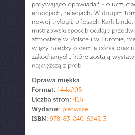
porywająco opowiadać - o uczucia
emocjach, relacjach. W drugim to
nowej trylogii, o losach Karli Linde,
mistrzowski sposób oddaje przedw
atmosferę w Polsce i w Europie, n
więzy między ojcem a córką oraz u
zakochanych, które zostają wystaw
najcięższą z prób.
Oprawa miękka
Format:
144x205
Liczba stron:
416
Wydanie:
pierwsze
ISBN:
978-83-240-6242-3