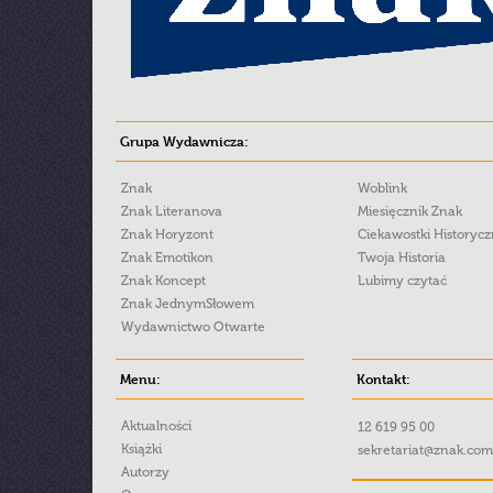
Grupa Wydawnicza:
Znak
Woblink
Znak Literanova
Miesięcznik Znak
Znak Horyzont
Ciekawostki Historyc
Znak Emotikon
Twoja Historia
Znak Koncept
Lubimy czytać
Znak JednymSłowem
Wydawnictwo Otwarte
Menu:
Kontakt:
Aktualności
12 619 95 00
Książki
sekretariat@znak.com
Autorzy