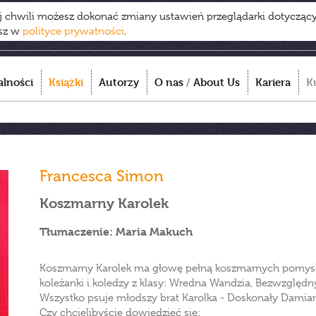
ej chwili możesz dokonać zmiany ustawień przeglądarki dotycząc
esz w
polityce prywatności
.
alności
Książki
Autorzy
O nas
/
About Us
Kariera
K
Francesca Simon
Koszmarny Karolek
Tłumaczenie: Maria Makuch
Koszmarny Karolek ma głowę pełną koszmarnych pomysł
koleżanki i koledzy z klasy: Wredna Wandzia, Bezwzględn
Wszystko psuje młodszy brat Karolka - Doskonały Damia
Czy chcielibyście dowiedzieć się: