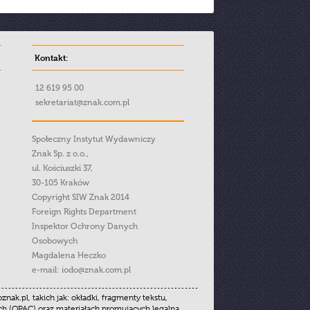
Kontakt:
12 619 95 00
sekretariat@znak.com.pl
Społeczny Instytut Wydawniczy
Znak Sp. z o.o.,
ul. Kościuszki 37,
30-105 Kraków
Copyright SIW Znak 2014
Foreign Rights Department
Inspektor Ochrony Danych
Osobowych
Magdalena Heczko
e-mail:
iodo@znak.com.pl
.pl, takich jak: okładki, fragmenty tekstu,
ych (OPAC) oraz materiałach promujących legalną