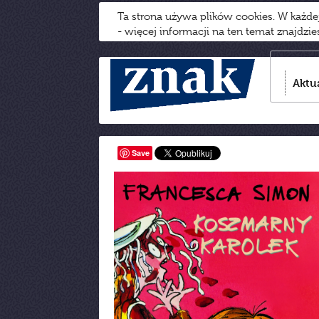
Ta strona używa plików cookies. W każd
- więcej informacji na ten temat znajdzi
Aktu
Save