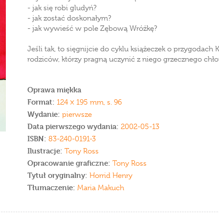
- jak się robi gludyń?
- jak zostać doskonałym?
- jak wywieść w pole Zębową Wróżkę?
Jeśli tak, to sięgnijcie do cyklu książeczek o przygodac
rodziców, którzy pragną uczynić z niego grzecznego chłopc
Oprawa miękka
Format:
124 × 195 mm, s. 96
Wydanie:
pierwsze
Data pierwszego wydania:
2002-05-13
ISBN:
83-240-0191-3
Ilustracje:
Tony Ross
Opracowanie graficzne:
Tony Ross
Tytuł oryginalny:
Horrid Henry
Tłumaczenie:
Maria Makuch