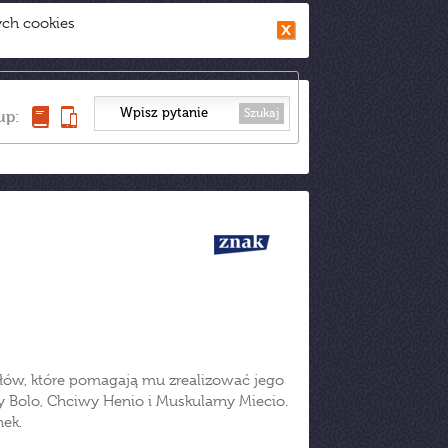
ych cookies
Szukaj
up:
ów, które pomagają mu zrealizować jego
y Bolo, Chciwy Henio i Muskularny Miecio.
nek.