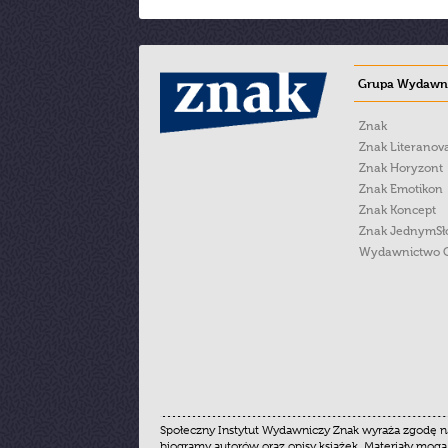
Grupa Wydawni
Znak
Znak Literanov
Znak Horyzont
Znak Emotikon
Znak Koncept
Znak JednymS
Wydawnictwo 
Społeczny Instytut Wydawniczy Znak wyraża zgodę na
biogramy autorów oraz opisy książek. Materiały mogą