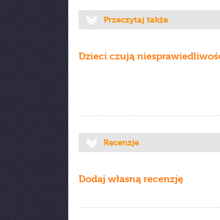
Przeczytaj także
Dzieci czują niesprawiedliwoś
Recenzje
Dodaj własną recenzję