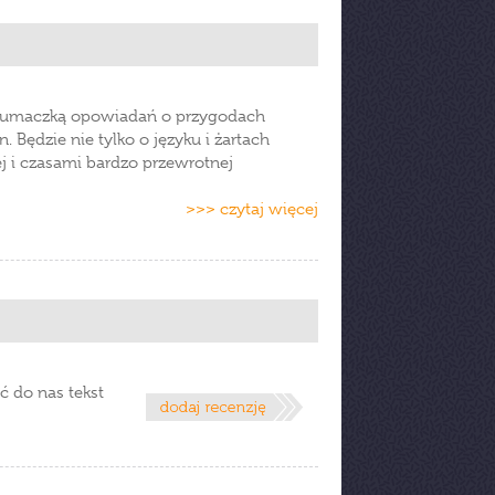
tłumaczką opowiadań o przygodach
Będzie nie tylko o języku i żartach
ej i czasami bardzo przewrotnej
>>> czytaj więcej
ć do nas tekst