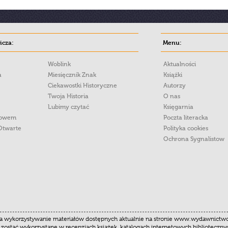
cza:
Menu:
Woblink
Aktualności
a
Miesięcznik Znak
Książki
Ciekawostki Historyczne
Autorzy
Twoja Historia
O nas
Lubimy czytać
Księgarnia
łowem
Poczta literacka
Otwarte
Polityka cookies
Ochrona Sygnalistow
 wykorzystywanie materiałów dostępnych aktualnie na stronie www.wydawnictwoznak
 zostać wykorzystane w recenzjach książek, katalogach internetowych biblioteczn