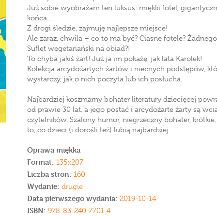
Już sobie wyobrażam ten luksus: miękki fotel, gigantyczn
końca…
Z drogi śledzie, zajmuję najlepsze miejsce!
Ale zaraz, chwila – co to ma być? Ciasne fotele? Żadnego
Suflet wegetariański na obiad?!
To chyba jakiś żart! Już ja im pokażę, jak lata Karolek!
Kolekcja arcydożartych żartów i niecnych podstępów, któr
wystarczy, jak o nich poczyta lub ich posłucha.
Najbardziej koszmarny bohater literatury dziecięcej pow
od prawie 30 lat, a jego postać i arcydożarte żarty są wc
czytelników. Szalony humor, niegrzeczny bohater, krótkie,
to, co dzieci (i dorośli też) lubią najbardziej.
Oprawa miękka
Format:
135x207
Liczba stron:
160
Wydanie:
drugie
Data pierwszego wydania:
2019-10-14
ISBN:
978-83-240-7701-4