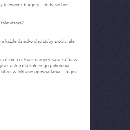
y telewizor, burgery i słodycze bez
 telewizora?
e każde dziecko chciałoby zrobić, ale
raca! Seria o „Koszmarnym Karolku” bawi
iąż aktualne dla kolejnego pokolenia
 łatwe w lekturze opowiadania – to jest