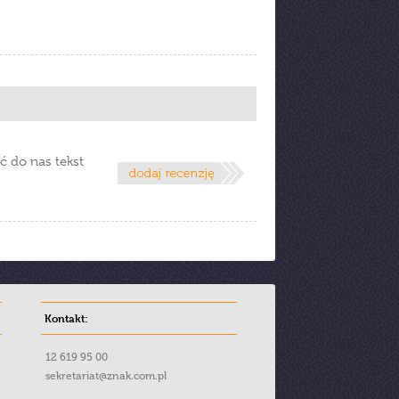
ć do nas tekst
Kontakt:
12 619 95 00
sekretariat@znak.com.pl