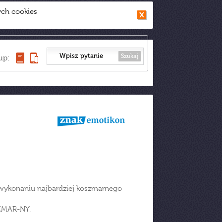
ych cookies
Szukaj
up:
 wykonaniu najbardziej koszmarnego
SZMAR-NY.