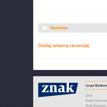
Recenzje
Dodaj własną recenzję
Grupa Wydawni
Znak
Znak Literanov
Znak Horyzont