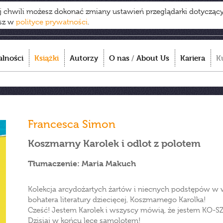
ej chwili możesz dokonać zmiany ustawień przeglądarki dotycząc
esz w
polityce prywatności
.
alności
Książki
Autorzy
O nas
/
About Us
Kariera
K
Francesca Simon
Koszmarny Karolek i odlot z polotem
Tłumaczenie: Maria Makuch
Kolekcja arcydożartych żartów i niecnych podstępów w
bohatera literatury dziecięcej, Koszmarnego Karolka!
Cześć! Jestem Karolek i wszyscy mówią, że jestem KO-
Dzisiaj w końcu lecę samolotem!