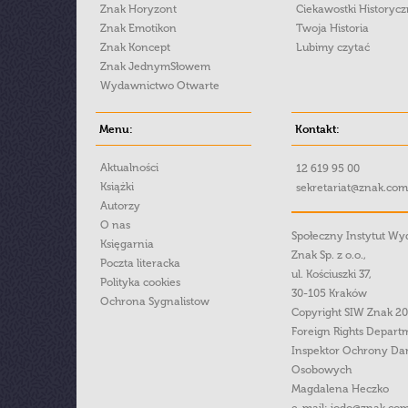
Znak Horyzont
Ciekawostki Historyc
Znak Emotikon
Twoja Historia
Znak Koncept
Lubimy czytać
Znak JednymSłowem
Wydawnictwo Otwarte
Menu:
Kontakt:
Aktualności
12 619 95 00
Książki
sekretariat@znak.com
Autorzy
O nas
Społeczny Instytut W
Księgarnia
Znak Sp. z o.o.,
Poczta literacka
ul. Kościuszki 37,
Polityka cookies
30-105 Kraków
Ochrona Sygnalistow
Copyright SIW Znak 2
Foreign Rights Depart
Inspektor Ochrony Da
Osobowych
Magdalena Heczko