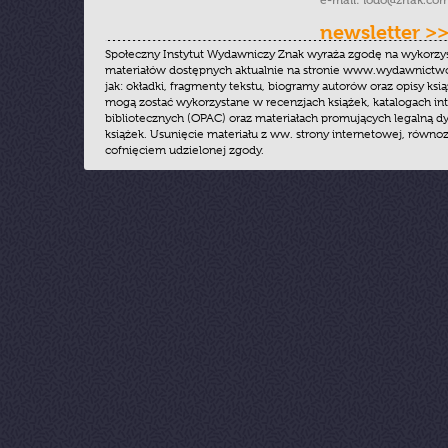
e-mail:
iodo@znak.com
newsletter >
Społeczny Instytut Wydawniczy Znak wyraża zgodę na wykorzy
materiałów dostępnych aktualnie na stronie www.wydawnictwoz
jak: okładki, fragmenty tekstu, biogramy autorów oraz opisy ksią
mogą zostać wykorzystane w recenzjach książek, katalogach i
bibliotecznych (OPAC) oraz materiałach promujących legalną dy
książek. Usunięcie materiału z ww. strony internetowej, równoz
cofnięciem udzielonej zgody.