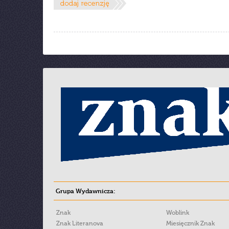
Grupa Wydawnicza:
Znak
Woblink
Znak Literanova
Miesięcznik Znak