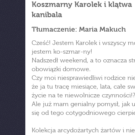
Koszmarny Karolek i klątwa
kanibala
Tłumaczenie: Maria Makuch
Cześć! Jestem Karolek i wszyscy m
jestem ko-szmar-ny!
Nadszedł weekend, a to oznacza st
obowiązki domowe.
Czy moi niesprawiedliwi rodzice ni
że ja tu tracę miesiące, lata, całe s
życie na te niewolnicze czynności!
Ale już mam genialny pomysł, jak 
się od tego cotygodniowego cierpi
Kolekcja arcydożartych żartów i ni