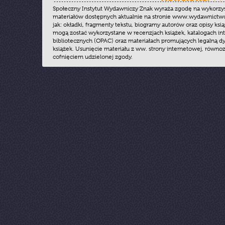
Społeczny Instytut Wydawniczy Znak wyraża zgodę na wykorzy
materiałów dostępnych aktualnie na stronie www.wydawnictwoz
jak: okładki, fragmenty tekstu, biogramy autorów oraz opisy ksią
mogą zostać wykorzystane w recenzjach książek, katalogach i
bibliotecznych (OPAC) oraz materiałach promujących legalną dy
książek. Usunięcie materiału z ww. strony internetowej, równoz
cofnięciem udzielonej zgody.