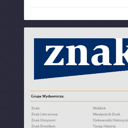
Grupa Wydawnicza:
Znak
Woblink
Znak Literanova
Miesięcznik Znak
Znak Horyzont
Ciekawostki Historyc
Znak Emotikon
Twoja Historia