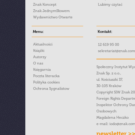
Znak Koncept
Lubimy czytać
Znak JednymSłowem
Wydawnictwo Otwarte
Menu:
Kontakt:
Aktualności
12 619 95 00
Książki
sekretariat@znak.com
Autorzy
O nas
Społeczny Instytut W
Księgarnia
Znak Sp. z o.o.,
Poczta literacka
ul. Kościuszki 37,
Polityka cookies
30-105 Kraków
Ochrona Sygnalistow
Copyright SIW Znak 2
Foreign Rights Depart
Inspektor Ochrony Da
Osobowych
Magdalena Heczko
e-mail:
iodo@znak.com
newsletter >