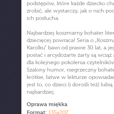
podstępów, które każde dziecko ch
zrobić, ale wystarczy, jak o nich po
ich posłucha.
Najbardziej koszmarny bohater lite
dziecięcej powraca! Seria o „Kosz
Karolku” bawi od prawie 30 lat, a je
postać i arcydożarte żarty są wciąż
dla kolejnego pokolenia czytelnikó
Szalony humor, niegrzeczny bohate
krótkie, łatwe w lekturze opowiada
jest to, co dzieci (i dorośli też) lubią
najbardziej.
Oprawa miękka
Format:
135x207