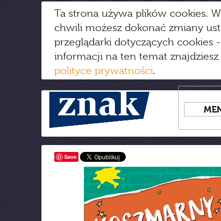
Ta strona używa plików cookies. W
chwili możesz dokonać zmiany us
przeglądarki dotyczących cookies
-
informacji na ten temat znajdziesz
polityce prywatności
.
ME
Save